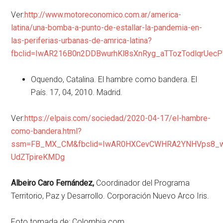
Ver:
http://www.motoreconomico.com.ar/america-
latina/una-bomba-a-punto-de-estallar-la-pandemia-en-
las-periferias-urbanas-de-amrica-latina?
fbclid=IwAR216B0n2DDBwurhKl8sXnRyg_aTTozTodlqrUe
Oquendo, Catalina. El hambre como bandera. El
País. 17, 04, 2010. Madrid.
Ver:
https://elpais.com/sociedad/2020-04-17/el-hambre-
como-bandera.html?
ssm=FB_MX_CM&fbclid=IwAR0HXCevCWHRA2YNHVps8_w
UdZTpireKMDg
Albeiro Caro Fernández,
Coordinador del Programa
Territorio, Paz y Desarrollo. Corporación Nuevo Arco Iris.
Foto tomada de: Colombia.com