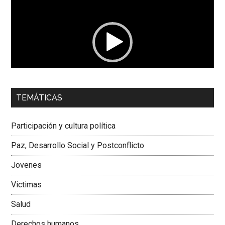
de
vídeo
00:00
01:04
TEMÁTICAS
Dra. Carolina Corcho Mejía,
Presidenta Corporación
Latinoamericana Sur, Vicepresidenta Federación Médica
Participación y cultura política
Colombiana
Paz, Desarrollo Social y Postconflicto
Jovenes
Victimas
Salud
Derechos humanos