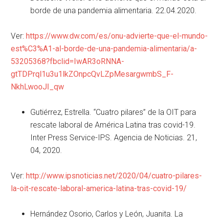
borde de una pandemia alimentaria. 22.04.2020.
Ver:
https://www.dw.com/es/onu-advierte-que-el-mundo-
est%C3%A1-al-borde-de-una-pandemia-alimentaria/a-
53205368?fbclid=IwAR3oRNNA-
gtTDPrql1u3u1lkZOnpcQvLZpMesargwmbS_F-
NkhLwooJI_qw
Gutiérrez, Estrella. “Cuatro pilares” de la OIT para
rescate laboral de América Latina tras covid-19.
Inter Press Service-IPS. Agencia de Noticias. 21,
04, 2020.
Ver:
http://www.ipsnoticias.net/2020/04/cuatro-pilares-
la-oit-rescate-laboral-america-latina-tras-covid-19/
Hernández Osorio, Carlos y León, Juanita. La