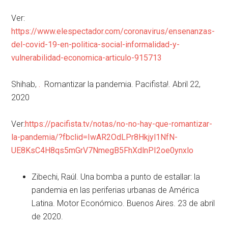
Ver:
https://www.elespectador.com/coronavirus/ensenanzas-
del-covid-19-en-politica-social-informalidad-y-
vulnerabilidad-economica-articulo-915713
Shihab,
.
Romantizar la pandemia. Pacifista!. Abril 22,
2020
Ver:
https://pacifista.tv/notas/no-no-hay-que-romantizar-
la-pandemia/?fbclid=IwAR2OdLPr8Hkjyl1NfN-
UE8KsC4H8qs5mGrV7NmegB5FhXdlnPI2oe0ynxlo
Zibechi, Raúl. Una bomba a punto de estallar: la
pandemia en las periferias urbanas de América
Latina. Motor Económico. Buenos Aires. 23 de abril
de 2020.