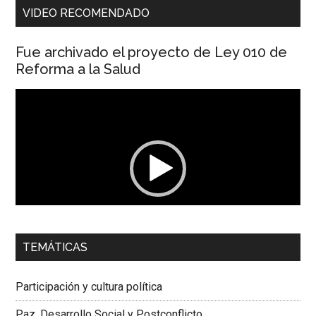
VIDEO RECOMENDADO
Fue archivado el proyecto de Ley 010 de
Reforma a la Salud
Reproductor
de
vídeo
00:00
01:04
TEMÁTICAS
Dra. Carolina Corcho Mejía,
Presidenta Corporación
Latinoamericana Sur, Vicepresidenta Federación Médica
Participación y cultura política
Colombiana
Paz, Desarrollo Social y Postconflicto