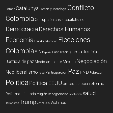
Conflicto
Catalunya
Campo
Ciencia y Tecnología
Colombia
Corrupción
crisis capitalismo
Democracia
Derechos Humanos
Elecciones
Economía
Ecuador
Educación
Colombia
Iglesia
ELN
Justicia
Fast Track
España
Negociación
Justicia de paz
Mineria
Medio ambiente
Paz
Neoliberalismo
PND
Participación
Pobreza
Papa
Politica
Politica EEUU
reforma
protesta social
salud
Reforma tributaria
religión
Renegociación
revolucion
Trump
Victimas
Terrorismo
Venezuela