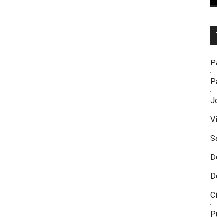
Dr
L
M
Pa
Pa
J
V
S
D
D
Ci
P