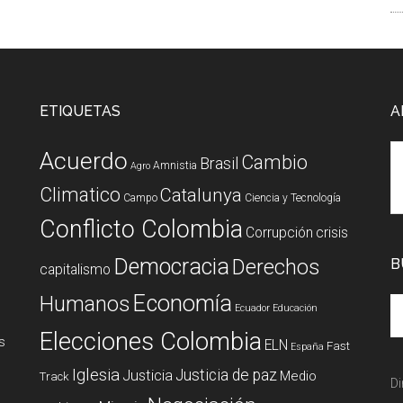
ETIQUETAS
A
Acuerdo
Cambio
Brasil
Amnistia
Agro
Climatico
Catalunya
Campo
Ciencia y Tecnología
Conflicto Colombia
Corrupción
crisis
Democracia
Derechos
B
capitalismo
Economía
Humanos
Ecuador
Educación
Elecciones Colombia
s
ELN
Fast
España
Iglesia
Justicia de paz
Justicia
Medio
Track
Di