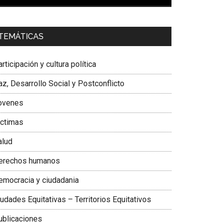
00:00
01:04
a. Carolina Corcho Mejía,
Presidenta Corporación
TEMÁTICAS
atinoamericana Sur, Vicepresidenta Federación
édica Colombiana
rticipación y cultura política
z, Desarrollo Social y Postconflicto
ovenes
ictimas
alud
erechos humanos
emocracia y ciudadania
udades Equitativas – Territorios Equitativos
ublicaciones