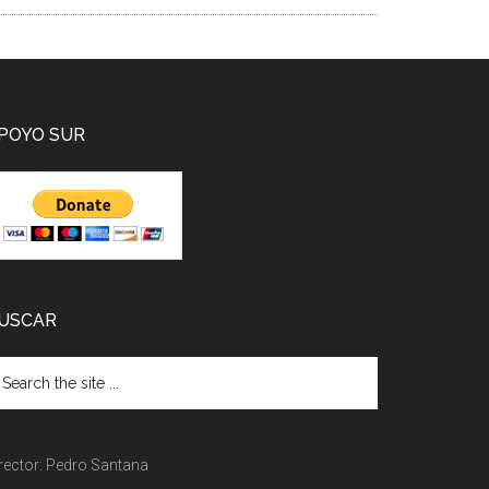
POYO SUR
USCAR
rector: Pedro Santana