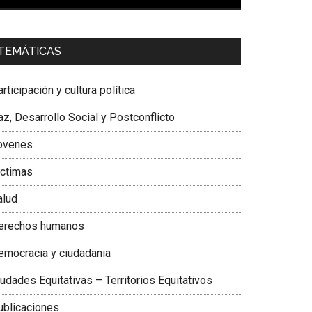
00:00
01:04
a. Carolina Corcho Mejía,
Presidenta Corporación
TEMÁTICAS
atinoamericana Sur, Vicepresidenta Federación
édica Colombiana
rticipación y cultura política
z, Desarrollo Social y Postconflicto
ovenes
ictimas
alud
erechos humanos
emocracia y ciudadania
udades Equitativas – Territorios Equitativos
ublicaciones