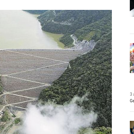
3 
Ge