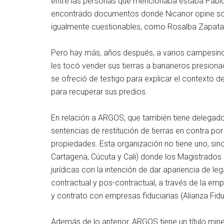
entre las personas que mencionaba estaba Pablo
encontrado documentos donde Nicanor opine sobr
igualmente cuestionables, como Rosalba Zapata, R
Pero hay más, años después, a varios campesino
les tocó vender sus tierras a bananeros presion
se ofreció de testigo para explicar el contexto 
para recuperar sus predios.
En relación a ARGOS, que también tiene delegad
sentencias de restitución de tierras en contra po
propiedades. Esta organización no tiene uno, sino 
Cartagena, Cúcuta y Cali) donde los Magistrados
jurídicas con la intención de dar apariencia de leg
contractual y pos-contractual, a través de la empr
y contrato con empresas fiduciarias (Alianza Fiduc
Además de lo anterior, ARGOS tiene un título mi