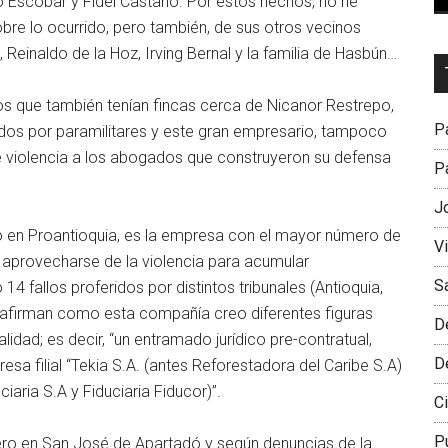
 Escobar y Fidel Castaño. Por estos hechos, no he
e lo ocurrido, pero también, de sus otros vecinos
einaldo de la Hoz, Irving Bernal y la familia de Hasbún…
Dr
L
s que también tenían fincas cerca de Nicanor Restrepo,
M
Pa
ados por paramilitares y este gran empresario, tampoco
de violencia a los abogados que construyeron su defensa
Pa
J
o en Proantioquia, es la empresa con el mayor número de
V
r aprovecharse de la violencia para acumular
S
14 fallos proferidos por distintos tribunales (Antioquia,
 afirman como esta compañía creo diferentes figuras
D
alidad; es decir, “un entramado jurídico pre-contratual,
D
esa filial “Tekia S.A. (antes Reforestadora del Caribe S.A)
iaria S.A y Fiduciaria Fiducor)”.
Ci
P
nero en San José de Apartadó y según denuncias de la