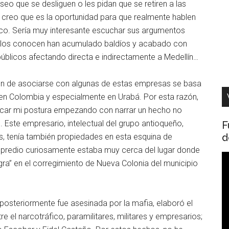
eo que se desliguen o les pidan que se retiren a las
 creo que es la oportunidad para que realmente hablen
blico. Sería muy interesante escuchar sus argumentos
ellos conocen han acumulado baldíos y acabado con
blicos afectando directa e indirectamente a Medellín…
ión de asociarse con algunas de estas empresas se basa
s en Colombia y especialmente en Urabá. Por esta razón,
ificar mi postura empezando con narrar un hecho no
. Este empresario, intelectual del grupo antioqueño,
F
d
ís, tenía también propiedades en esta esquina de
ste predio curiosamente estaba muy cerca del lugar donde
R
ra” en el corregimiento de Nueva Colonia del municipio
d
v
posteriormente fue asesinada por la mafia, elaboró el
 el narcotráfico, paramilitares, militares y empresarios;