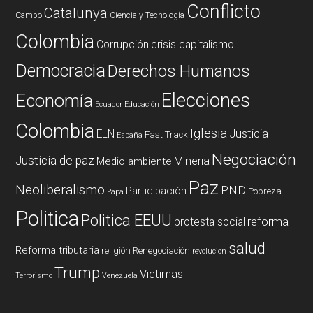
Conflicto
Catalunya
Campo
Ciencia y Tecnología
Colombia
Corrupción
crisis capitalismo
Democracia
Derechos Humanos
Elecciones
Economía
Ecuador
Educación
Colombia
Iglesia
ELN
Justicia
Fast Track
España
Negociación
Justicia de paz
Mineria
Medio ambiente
Paz
Neoliberalismo
PND
Participación
Pobreza
Papa
Politica
Politica EEUU
reforma
protesta social
salud
Reforma tributaria
religión
Renegociación
revolucion
Trump
Victimas
Terrorismo
Venezuela