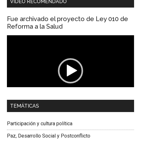
VIDEO RECOMENDADO
Fue archivado el proyecto de Ley 010 de
Reforma a la Salud
Reproductor
de
vídeo
00:00
01:04
TEMÁTICAS
Dra. Carolina Corcho Mejía,
Presidenta Corporación
Latinoamericana Sur, Vicepresidenta Federación Médica
Participación y cultura política
Colombiana
Paz, Desarrollo Social y Postconflicto