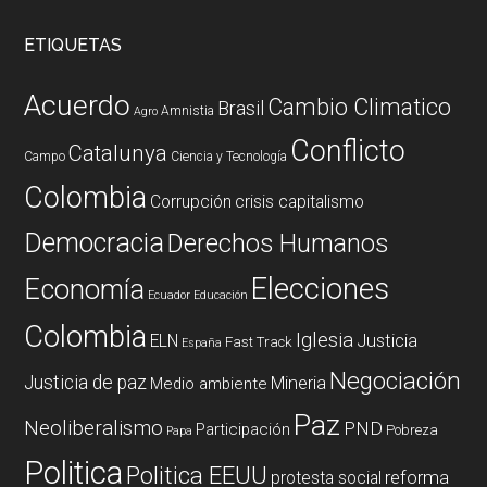
ETIQUETAS
Acuerdo
Cambio Climatico
Brasil
Amnistia
Agro
Conflicto
Catalunya
Campo
Ciencia y Tecnología
Colombia
Corrupción
crisis capitalismo
Democracia
Derechos Humanos
Elecciones
Economía
Ecuador
Educación
Colombia
Iglesia
ELN
Justicia
Fast Track
España
Negociación
Justicia de paz
Mineria
Medio ambiente
Paz
Neoliberalismo
PND
Participación
Pobreza
Papa
Politica
Politica EEUU
reforma
protesta social