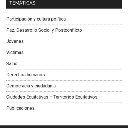
TEMÁTICAS
Dra. Carolina Corcho Mejía,
Presidenta Corporación
Latinoamericana Sur, Vicepresidenta Federación Médica
Participación y cultura política
Colombiana
Paz, Desarrollo Social y Postconflicto
Jovenes
Victimas
Salud
Derechos humanos
Democracia y ciudadania
Ciudades Equitativas – Territorios Equitativos
Publicaciones