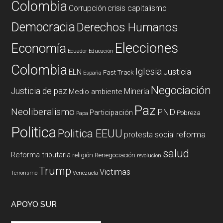
Colombia
Corrupción
crisis capitalismo
Democracia
Derechos Humanos
Elecciones
Economía
Ecuador
Educación
Colombia
Iglesia
ELN
Justicia
Fast Track
España
Negociación
Justicia de paz
Mineria
Medio ambiente
Paz
Neoliberalismo
PND
Participación
Pobreza
Papa
Politica
Politica EEUU
reforma
protesta social
salud
Reforma tributaria
religión
Renegociación
revolucion
Trump
Victimas
Terrorismo
Venezuela
APOYO SUR