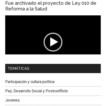
Fue archivado el proyecto de Ley 010 de
Reforma a la Salud
Reproductor
de
vídeo
00:00
01:04
TEMÁTICAS
Dra. Carolina Corcho Mejía,
Presidenta Corporación
Latinoamericana Sur, Vicepresidenta Federación Médica
Participación y cultura política
Colombiana
Paz, Desarrollo Social y Postconflicto
Jovenes