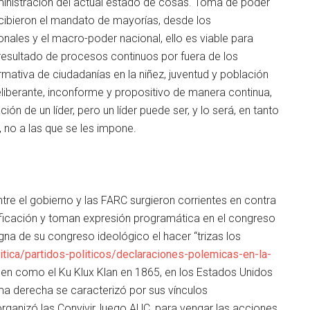
 administración del actual estado de cosas. Toma de poder
ibieron el mandato de mayorías, desde los
nales y el macro-poder nacional, ello es viable para
esultado de procesos continuos por fuera de los
mativa de ciudadanías en la niñez, juventud y población
 deliberante, inconforme y propositivo de manera continua,
ón de un líder, pero un líder puede ser, y lo será, en tanto
no a las que se les impone.
re el gobierno y las FARC surgieron corrientes en contra
atificación y toman expresión programática en el congreso
gna de su congreso ideológico el hacer “trizas los
tica/partidos-politicos/declaraciones-polemicas-en-la-
gen como el Ku Klux Klan en 1865, en los Estados Unidos
ema derecha se caracterizó por sus vínculos
rganizó las Convivir, luego AUC, para vengar las acciones