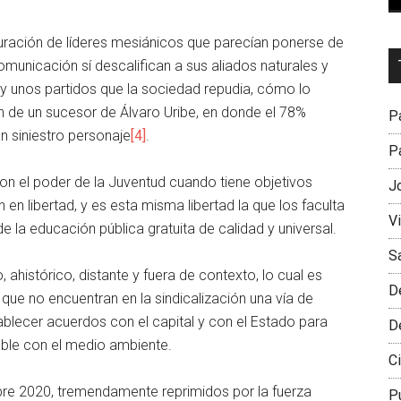
guración de líderes mesiánicos que parecían ponerse de
Dr
municación sí descalifican a sus aliados naturales y
L
 y unos partidos que la sociedad repudia, cómo lo
M
n de un sucesor de Álvaro Uribe, en donde el 78%
Pa
n siniestro personaje
[4]
.
Pa
n el poder de la Juventud cuando tiene objetivos
J
en libertad, y es esta misma libertad la que los faculta
V
 la educación pública gratuita de calidad y universal.
S
 ahistórico, distante y fuera de contexto, lo cual es
D
 que no encuentran en la sindicalización una vía de
ablecer acuerdos con el capital y con el Estado para
D
able con el medio ambiente.
Ci
re 2020, tremendamente reprimidos por la fuerza
P