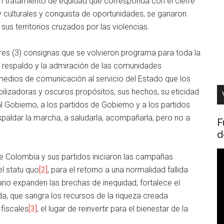
 tratamiento de equidad que corresponda con el cierre
 culturales y conquista de oportunidades, se ganaron
sus territorios cruzados por las violencias.
res (3) consignas que se volvieron programa para toda la
 respaldo y la admiración de las comunidades
 medios de comunicación al servicio del Estado que los
ilizadoras y oscuros propósitos; sus hechos, su eticidad
l Gobierno, a los partidos de Gobierno y a los partidos
spaldar la marcha, a saludarla, acompañarla, pero no a
F
d
R
 Colombia y sus partidos iniciaron las campañas
d
el statu quo
[2]
, para el retorno a una normalidad fallida
v
rio expanden las brechas de inequidad, fortalece el
a, que sangra los recursos de la riqueza creada
 fiscales
[3]
, el lugar de reinvertir para el bienestar de la