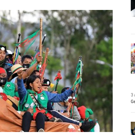
3 
Ge