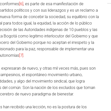
inconformes
[6]
, es parte de esa manifestación de
artidos políticos y con sus liderazgos y es un reclamo a
nueva forma de concebir la sociedad, su equilibrio con la
al para todos igual, la equidad, la acción de lo público
 decisión de las Autoridades indígenas de 10 pueblos y las
a Bogotá como legitimo interlocutor del Gobierno y que
ocero del Gobierno porque no aceptan el irrespeto y la
misionado para la paz, responsable de implementar una
 autonomías
[7]
.
e expresaran de nuevo, y otras mil veces más, pues son
s campesinos, el espontáneo movimiento urbano,
tidades, y algo del movimiento sindical, que logra
os del común. Son la nación de los excluidos que toman
y cerebro de nuevo paradigma de bienestar.
 han recibido una lección, no es la postura de los