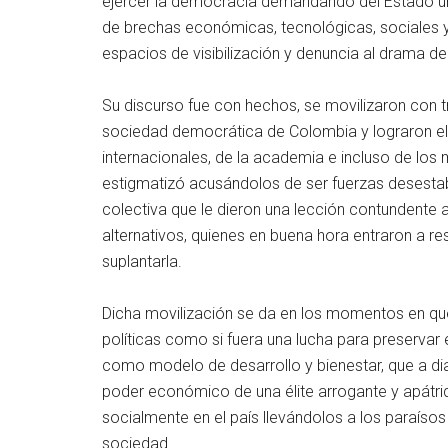
ejercer la democracia demandando del Estado un
de brechas económicas, tecnológicas, sociales y
espacios de visibilización y denuncia al drama de 
Su discurso fue con hechos, se movilizaron con t
sociedad democrática de Colombia y lograron el
internacionales, de la academia e incluso de los
estigmatizó acusándolos de ser fuerzas desestab
colectiva que le dieron una lección contundente a
alternativos, quienes en buena hora entraron a re
suplantarla.
Dicha movilización se da en los momentos en que
políticas como si fuera una lucha para preservar 
como modelo de desarrollo y bienestar, que a dia
poder económico de una élite arrogante y apátrid
socialmente en el país llevándolos a los paraísos
sociedad.