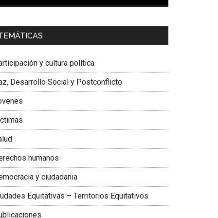
00:00
01:04
a. Carolina Corcho Mejía,
Presidenta Corporación
TEMÁTICAS
atinoamericana Sur, Vicepresidenta Federación
édica Colombiana
rticipación y cultura política
z, Desarrollo Social y Postconflicto
ovenes
ictimas
alud
erechos humanos
emocracia y ciudadania
udades Equitativas – Territorios Equitativos
ublicaciones