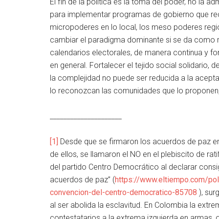
El fin de la política es la toma del poder, no la
para implementar programas de gobierno que rec
micropoderes en lo local, los meso poderes regio
cambiar el paradigma dominante si se da como r
calendarios electorales, de manera continua y for
en general. Fortalecer el tejido social solidario,
la complejidad no puede ser reducida a la aceptaci
lo reconozcan las comunidades que lo proponen, 
_____________________
[1]
Desde que se firmaron los acuerdos de paz ent
de ellos, se llamaron el NO en el plebiscito de r
del partido Centro Democrático al declarar consi
acuerdos de paz” (
https://www.eltiempo.com/poli
convencion-del-centro-democratico-85708
), sur
al ser abolida la esclavitud. En Colombia la extr
contestatarios a la extrema izquierda en armas, o