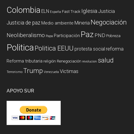
Colombia
Iglesia
ELN
Justicia
Fast Track
España
Negociación
Justicia de paz
Mineria
Medio ambiente
Paz
Neoliberalismo
PND
Participación
Pobreza
Papa
Politica
Politica EEUU
reforma
protesta social
salud
Reforma tributaria
religión
Renegociación
revolucion
Trump
Victimas
Terrorismo
Venezuela
APOYO SUR