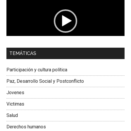
vídeo
00:00
01:04
TEMÁTICAS
Dra. Carolina Corcho Mejía,
Presidenta Corporación
Latinoamericana Sur, Vicepresidenta Federación Médica
Participación y cultura política
Colombiana
Paz, Desarrollo Social y Postconflicto
Jovenes
Victimas
Salud
Derechos humanos