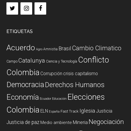
ETIQUETAS
Acuerdo
Cambio Climatico
Brasil
Amnistia
Agro
Conflicto
Catalunya
Campo
Ciencia y Tecnología
Colombia
Corrupción
crisis capitalismo
Democracia
Derechos Humanos
Elecciones
Economía
Ecuador
Educación
Colombia
Iglesia
ELN
Justicia
Fast Track
España
Negociación
Justicia de paz
Mineria
Medio ambiente