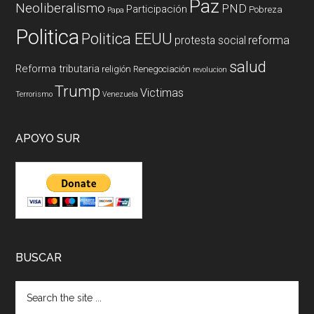
Paz
Neoliberalismo
PND
Participación
Pobreza
Papa
Politica
Politica EEUU
reforma
protesta social
salud
Reforma tributaria
religión
Renegociación
revolucion
Trump
Victimas
Terrorismo
Venezuela
APOYO SUR
BUSCAR