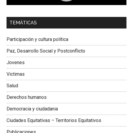
00:00
01:04
TEMÁTICAS
Dra. Carolina Corcho Mejía,
Presidenta Corporación
Latinoamericana Sur, Vicepresidenta Federación Médica
Participación y cultura política
Colombiana
Paz, Desarrollo Social y Postconflicto
Jovenes
Victimas
Salud
Derechos humanos
Democracia y ciudadania
Ciudades Equitativas – Territorios Equitativos
Publicaciones