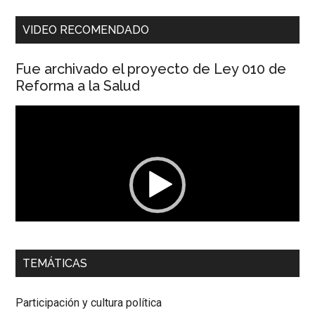
VIDEO RECOMENDADO
Fue archivado el proyecto de Ley 010 de
Reforma a la Salud
Reproductor
de
vídeo
00:00
01:04
TEMÁTICAS
Dra. Carolina Corcho Mejía,
Presidenta Corporación
Latinoamericana Sur, Vicepresidenta Federación Médica
Participación y cultura política
Colombiana