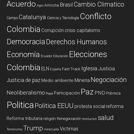
Acuerdo
Cambio Climatico
Brasil
Amnistia
Agro
Conflicto
Catalunya
Campo
Ciencia y Tecnología
Colombia
Corrupción
crisis capitalismo
Democracia
Derechos Humanos
Elecciones
Economía
Ecuador
Educación
Colombia
Iglesia
ELN
Justicia
Fast Track
España
Negociación
Justicia de paz
Mineria
Medio ambiente
Paz
Neoliberalismo
PND
Participación
Pobreza
Papa
Politica
Politica EEUU
reforma
protesta social
salud
Reforma tributaria
religión
Renegociación
revolucion
Trump
Victimas
Terrorismo
Venezuela