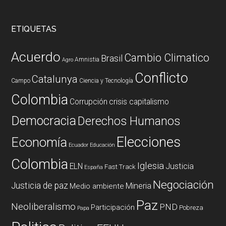
ETIQUETAS
Acuerdo
Cambio Climatico
Brasil
Amnistia
Agro
Conflicto
Catalunya
Campo
Ciencia y Tecnología
Colombia
Corrupción
crisis capitalismo
Democracia
Derechos Humanos
Elecciones
Economía
Ecuador
Educación
Colombia
Iglesia
ELN
Justicia
Fast Track
España
Negociación
Justicia de paz
Mineria
Medio ambiente
Paz
Neoliberalismo
PND
Participación
Pobreza
Papa