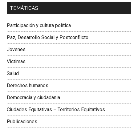
00:00
01:04
TEMÁTICAS
Dra. Carolina Corcho Mejía,
Presidenta Corporación
Latinoamericana Sur, Vicepresidenta Federación Médica
Participación y cultura política
Colombiana
Paz, Desarrollo Social y Postconflicto
Jovenes
Victimas
Salud
Derechos humanos
Democracia y ciudadania
Ciudades Equitativas – Territorios Equitativos
Publicaciones