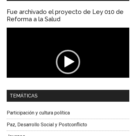
Fue archivado el proyecto de Ley 010 de
Reforma a la Salud
Reproductor
de
vídeo
00:00
01:04
TEMÁTICAS
Dra. Carolina Corcho Mejía,
Presidenta Corporación
Latinoamericana Sur, Vicepresidenta Federación Médica
Participación y cultura política
Colombiana
Paz, Desarrollo Social y Postconflicto