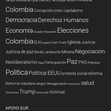
Campo
Ciencia y Tecnología
Colombia
Corrupción
crisis capitalismo
Democracia
Derechos Humanos
Elecciones
Economía
Ecuador
Educación
Colombia
Iglesia
ELN
Justicia
Fast Track
España
Negociación
Justicia de paz
Mineria
Medio ambiente
Paz
Neoliberalismo
PND
Participación
Pobreza
Papa
Politica
Politica EEUU
reforma
protesta social
salud
Reforma tributaria
religión
Renegociación
revolucion
Trump
Victimas
Terrorismo
Venezuela
APOYO SUR