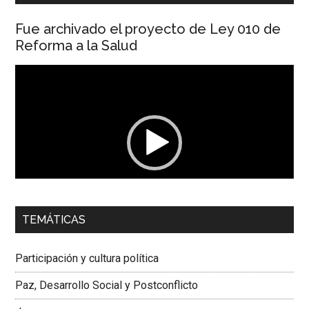
Fue archivado el proyecto de Ley 010 de
Reforma a la Salud
Reproductor
de
vídeo
00:00
01:04
TEMÁTICAS
Dra. Carolina Corcho Mejía,
Presidenta Corporación
Latinoamericana Sur, Vicepresidenta Federación Médica
Participación y cultura política
Colombiana
Paz, Desarrollo Social y Postconflicto