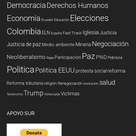
Democracia
Derechos Humanos
Elecciones
Economía
Ecuador
Educación
Colombia
Iglesia
ELN
Justicia
Fast Track
España
Negociación
Justicia de paz
Mineria
Medio ambiente
Paz
Neoliberalismo
PND
Participación
Pobreza
Papa
Politica
Politica EEUU
reforma
protesta social
salud
Reforma tributaria
religión
Renegociación
revolucion
Trump
Victimas
Terrorismo
Venezuela
APOYO SUR