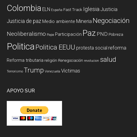
Colombia
Iglesia
ELN
Justicia
Fast Track
España
Negociación
Justicia de paz
Mineria
Medio ambiente
Paz
Neoliberalismo
PND
Participación
Pobreza
Papa
Politica
Politica EEUU
reforma
protesta social
salud
Reforma tributaria
religión
Renegociación
revolucion
Trump
Victimas
Terrorismo
Venezuela
APOYO SUR