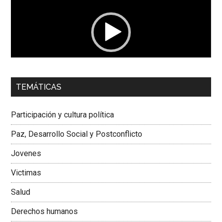
vídeo
00:00
01:04
TEMÁTICAS
Dra. Carolina Corcho Mejía,
Presidenta Corporación
Latinoamericana Sur, Vicepresidenta Federación Médica
Participación y cultura política
Colombiana
Paz, Desarrollo Social y Postconflicto
Jovenes
Victimas
Salud
Derechos humanos