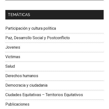
00:00
01:04
TEMÁTICAS
Dra. Carolina Corcho Mejía,
Presidenta Corporación
Latinoamericana Sur, Vicepresidenta Federación Médica
Participación y cultura política
Colombiana
Paz, Desarrollo Social y Postconflicto
Jovenes
Victimas
Salud
Derechos humanos
Democracia y ciudadania
Ciudades Equitativas – Territorios Equitativos
Publicaciones