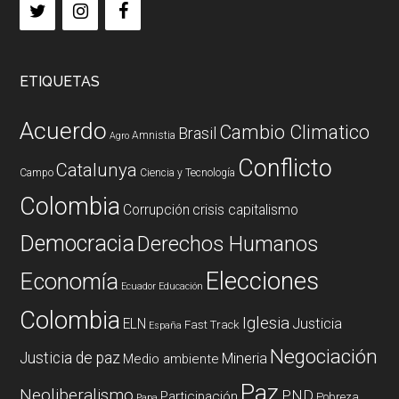
ETIQUETAS
Acuerdo
Cambio Climatico
Brasil
Amnistia
Agro
Conflicto
Catalunya
Campo
Ciencia y Tecnología
Colombia
Corrupción
crisis capitalismo
Democracia
Derechos Humanos
Elecciones
Economía
Ecuador
Educación
Colombia
Iglesia
ELN
Justicia
Fast Track
España
Negociación
Justicia de paz
Mineria
Medio ambiente
Paz
Neoliberalismo
PND
Participación
Pobreza
Papa