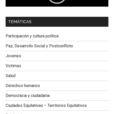
00:00
01:04
TEMÁTICAS
Dra. Carolina Corcho Mejía,
Presidenta Corporación
Latinoamericana Sur, Vicepresidenta Federación Médica
Participación y cultura política
Colombiana
Paz, Desarrollo Social y Postconflicto
Jovenes
Victimas
Salud
Derechos humanos
Democracia y ciudadania
Ciudades Equitativas – Territorios Equitativos