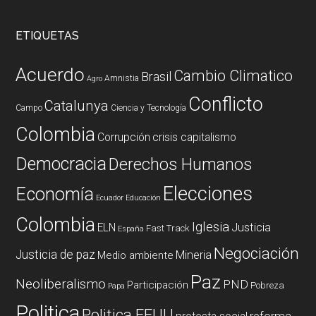
ETIQUETAS
Acuerdo
Cambio Climatico
Brasil
Amnistia
Agro
Conflicto
Catalunya
Campo
Ciencia y Tecnología
Colombia
Corrupción
crisis capitalismo
Democracia
Derechos Humanos
Elecciones
Economía
Ecuador
Educación
Colombia
Iglesia
ELN
Justicia
Fast Track
España
Negociación
Justicia de paz
Mineria
Medio ambiente
Paz
Neoliberalismo
PND
Participación
Pobreza
Papa
Politica
Politica EEUU