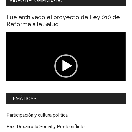
VIDEO RECOMENDADO
Fue archivado el proyecto de Ley 010 de
Reforma a la Salud
Reproductor
de
vídeo
00:00
01:04
TEMÁTICAS
Dra. Carolina Corcho Mejía,
Presidenta Corporación
Latinoamericana Sur, Vicepresidenta Federación Médica
Participación y cultura política
Colombiana
Paz, Desarrollo Social y Postconflicto