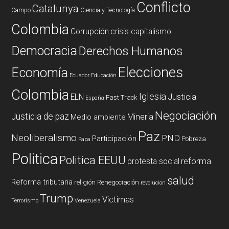
Conflicto
Catalunya
Campo
Ciencia y Tecnología
Colombia
Corrupción
crisis capitalismo
Democracia
Derechos Humanos
Elecciones
Economía
Ecuador
Educación
Colombia
Iglesia
ELN
Justicia
Fast Track
España
Negociación
Justicia de paz
Mineria
Medio ambiente
Paz
Neoliberalismo
PND
Participación
Pobreza
Papa
Politica
Politica EEUU
reforma
protesta social
salud
Reforma tributaria
religión
Renegociación
revolucion
Trump
Victimas
Terrorismo
Venezuela