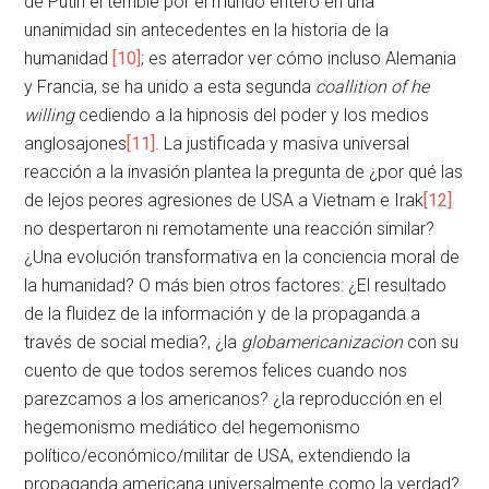
de Putin el terrible por el mundo entero en una
unanimidad sin antecedentes en la historia de la
humanidad
[10]
; es aterrador ver cómo incluso Alemania
y Francia, se ha unido a esta segunda
coallition of he
willing
cediendo a la hipnosis del poder y los medios
anglosajones
[11]
. La justificada y masiva universal
reacción a la invasión plantea la pregunta de ¿por qué las
de lejos peores agresiones de USA a Vietnam e Irak
[12]
no despertaron ni remotamente una reacción similar?
¿Una evolución transformativa en la conciencia moral de
la humanidad? O más bien otros factores: ¿El resultado
de la fluidez de la información y de la propaganda a
través de social media?, ¿la
globamericanizacion
con su
cuento de que todos seremos felices cuando nos
parezcamos a los americanos? ¿la reproducción en el
hegemonismo mediático del hegemonismo
político/económico/militar de USA, extendiendo la
propaganda americana universalmente como la verdad?