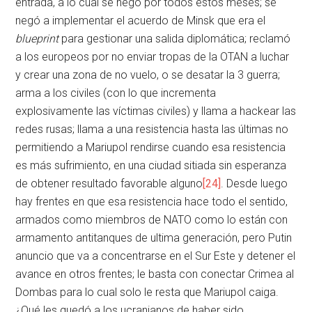
entrada, a lo cual se negó por todos estos meses; se
negó a implementar el acuerdo de Minsk que era el
blueprint
para gestionar una salida diplomática; reclamó
a los europeos por no enviar tropas de la OTAN a luchar
y crear una zona de no vuelo, o se desatar la 3 guerra;
arma a los civiles (con lo que incrementa
explosivamente las víctimas civiles) y llama a hackear las
redes rusas; llama a una resistencia hasta las últimas no
permitiendo a Mariupol rendirse cuando esa resistencia
es más sufrimiento, en una ciudad sitiada sin esperanza
de obtener resultado favorable alguno
[24]
. Desde luego
hay frentes en que esa resistencia hace todo el sentido,
armados como miembros de NATO como lo están con
armamento antitanques de ultima generación, pero Putin
anuncio que va a concentrarse en el Sur Este y detener el
avance en otros frentes; le basta con conectar Crimea al
Dombas para lo cual solo le resta que Mariupol caiga.
¿Qué les quedó a los ucranianos de haber sido