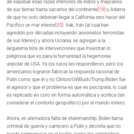
de expulsar esas razas inferiores de indios y mejicanos
de sus tierras hasta sacarlos del continente
[19]
y Adams
de que no solo deberían llegar a California sino hacer del
Pacifico un mar interior
[20]
. Irak, Irán (al cual han
agredido por décadas incluyendo asesinatos terroristas
de sus líderes) y ahora Ucrania, se agregan a la
larguísima lista de intervenciones que muestran lo
peligrosa que es para la humanidad la hegemonía
unipolar de USA. Ya los rusos les respondieron, pero los
americanos lograron fabricar la respuesta racional de
Putin como que él y no Clinton/GWBush/Trump/Biden fue
el agresor y que el problema es que es psicópata, lo cual
es replicado en coro en forma automática y acrítica (sin
considerar el contexto geopolítico) por el mundo entero.
Ahora, en aterradora falta de statemanship, Biden llama
criminal de guerra y carnicero a Putin y decreta que no
puede permanecer en el poder; como los exministros