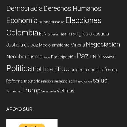
Democracia
Derechos Humanos
Elecciones
Economía
Ecuador
Educación
Colombia
Iglesia
ELN
Justicia
Fast Track
España
Negociación
Justicia de paz
Mineria
Medio ambiente
Paz
Neoliberalismo
PND
Participación
Pobreza
Papa
Politica
Politica EEUU
reforma
protesta social
salud
Reforma tributaria
religión
Renegociación
revolucion
Trump
Victimas
Terrorismo
Venezuela
APOYO SUR