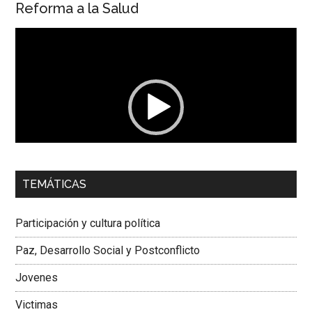
Reforma a la Salud
Reproductor
de
vídeo
00:00
01:04
TEMÁTICAS
Dra. Carolina Corcho Mejía,
Presidenta Corporación
Latinoamericana Sur, Vicepresidenta Federación Médica
Participación y cultura política
Colombiana
Paz, Desarrollo Social y Postconflicto
Jovenes
Victimas