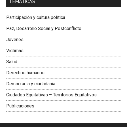
TEMÁTICAS
Dra. Carolina Corcho Mejía,
Presidenta Corporación
Latinoamericana Sur, Vicepresidenta Federación Médica
Participación y cultura política
Colombiana
Paz, Desarrollo Social y Postconflicto
Jovenes
Victimas
Salud
Derechos humanos
Democracia y ciudadania
Ciudades Equitativas – Territorios Equitativos
Publicaciones