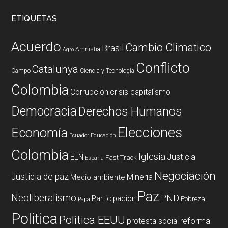
ETIQUETAS
Acuerdo
Cambio Climatico
Brasil
Amnistia
Agro
Conflicto
Catalunya
Campo
Ciencia y Tecnología
Colombia
Corrupción
crisis capitalismo
Democracia
Derechos Humanos
Elecciones
Economía
Ecuador
Educación
Colombia
Iglesia
ELN
Justicia
Fast Track
España
Negociación
Justicia de paz
Mineria
Medio ambiente
Paz
Neoliberalismo
PND
Participación
Pobreza
Papa
Politica
Politica EEUU
reforma
protesta social