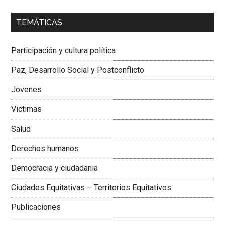
00:00
01:04
TEMÁTICAS
Dra. Carolina Corcho Mejía,
Presidenta Corporación
Latinoamericana Sur, Vicepresidenta Federación Médica
Participación y cultura política
Colombiana
Paz, Desarrollo Social y Postconflicto
Jovenes
Victimas
Salud
Derechos humanos
Democracia y ciudadania
Ciudades Equitativas – Territorios Equitativos
Publicaciones