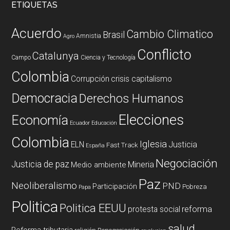
ETIQUETAS
Acuerdo
Cambio Climatico
Brasil
Amnistia
Agro
Conflicto
Catalunya
Campo
Ciencia y Tecnología
Colombia
Corrupción
crisis capitalismo
Democracia
Derechos Humanos
Elecciones
Economía
Ecuador
Educación
Colombia
Iglesia
ELN
Justicia
Fast Track
España
Negociación
Justicia de paz
Mineria
Medio ambiente
Paz
Neoliberalismo
PND
Participación
Pobreza
Papa
Politica
Politica EEUU
reforma
protesta social
salud
Reforma tributaria