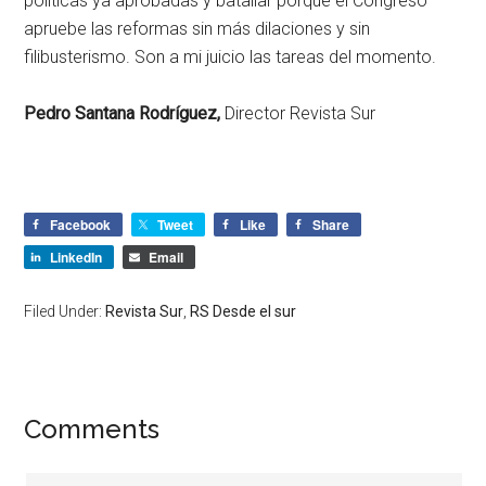
políticas ya aprobadas y batallar porque el Congreso
apruebe las reformas sin más dilaciones y sin
filibusterismo. Son a mi juicio las tareas del momento.
Pedro Santana Rodríguez,
Director Revista Sur
Facebook
Tweet
Like
Share
LinkedIn
Email
Filed Under:
Revista Sur
,
RS Desde el sur
Comments