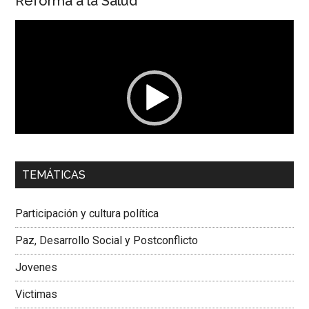
Reforma a la Salud
Reproductor
de
vídeo
00:00
01:04
TEMÁTICAS
Dra. Carolina Corcho Mejía,
Presidenta Corporación
Latinoamericana Sur, Vicepresidenta Federación Médica
Participación y cultura política
Colombiana
Paz, Desarrollo Social y Postconflicto
Jovenes
Victimas