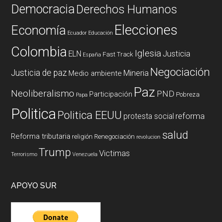
Democracia
Derechos Humanos
Elecciones
Economía
Ecuador
Educación
Colombia
Iglesia
ELN
Justicia
Fast Track
España
Negociación
Justicia de paz
Mineria
Medio ambiente
Paz
Neoliberalismo
PND
Participación
Pobreza
Papa
Politica
Politica EEUU
reforma
protesta social
salud
Reforma tributaria
religión
Renegociación
revolucion
Trump
Victimas
Terrorismo
Venezuela
APOYO SUR