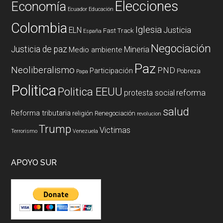
Elecciones
Economía
Ecuador
Educación
Colombia
Iglesia
ELN
Justicia
Fast Track
España
Negociación
Justicia de paz
Mineria
Medio ambiente
Paz
Neoliberalismo
PND
Participación
Pobreza
Papa
Politica
Politica EEUU
reforma
protesta social
salud
Reforma tributaria
religión
Renegociación
revolucion
Trump
Victimas
Terrorismo
Venezuela
APOYO SUR