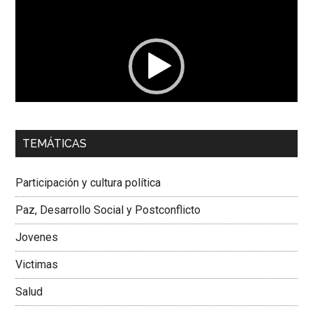
de
vídeo
00:00
01:04
TEMÁTICAS
Dra. Carolina Corcho Mejía,
Presidenta Corporación
Latinoamericana Sur, Vicepresidenta Federación Médica
Participación y cultura política
Colombiana
Paz, Desarrollo Social y Postconflicto
Jovenes
Victimas
Salud