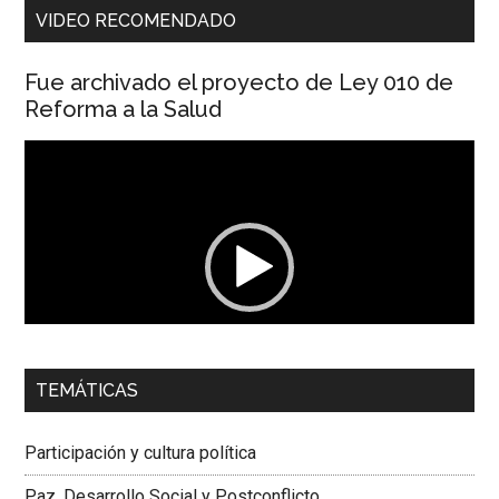
VIDEO RECOMENDADO
Fue archivado el proyecto de Ley 010 de
Reforma a la Salud
Reproductor
de
vídeo
00:00
01:04
TEMÁTICAS
Dra. Carolina Corcho Mejía,
Presidenta Corporación
Latinoamericana Sur, Vicepresidenta Federación Médica
Participación y cultura política
Colombiana
Paz, Desarrollo Social y Postconflicto