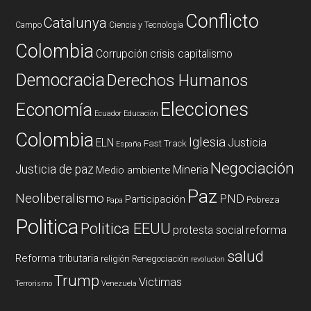
Conflicto
Catalunya
Campo
Ciencia y Tecnología
Colombia
Corrupción
crisis capitalismo
Democracia
Derechos Humanos
Elecciones
Economía
Ecuador
Educación
Colombia
Iglesia
ELN
Justicia
Fast Track
España
Negociación
Justicia de paz
Mineria
Medio ambiente
Paz
Neoliberalismo
PND
Participación
Pobreza
Papa
Politica
Politica EEUU
reforma
protesta social
salud
Reforma tributaria
religión
Renegociación
revolucion
Trump
Victimas
Terrorismo
Venezuela