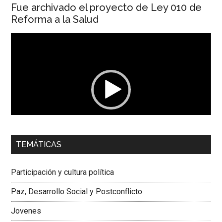
Fue archivado el proyecto de Ley 010 de
Reforma a la Salud
Reproductor
de
vídeo
00:00
01:04
TEMÁTICAS
Dra. Carolina Corcho Mejía,
Presidenta Corporación
Latinoamericana Sur, Vicepresidenta Federación Médica
Participación y cultura política
Colombiana
Paz, Desarrollo Social y Postconflicto
Jovenes