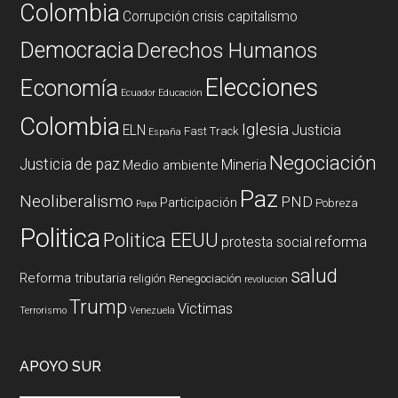
Colombia
Corrupción
crisis capitalismo
Democracia
Derechos Humanos
Elecciones
Economía
Ecuador
Educación
Colombia
Iglesia
ELN
Justicia
Fast Track
España
Negociación
Justicia de paz
Mineria
Medio ambiente
Paz
Neoliberalismo
PND
Participación
Pobreza
Papa
Politica
Politica EEUU
reforma
protesta social
salud
Reforma tributaria
religión
Renegociación
revolucion
Trump
Victimas
Terrorismo
Venezuela
APOYO SUR