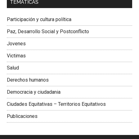
TEMÁTICAS
Dra. Carolina Corcho Mejía,
Presidenta Corporación
Latinoamericana Sur, Vicepresidenta Federación Médica
Participación y cultura política
Colombiana
Paz, Desarrollo Social y Postconflicto
Jovenes
Victimas
Salud
Derechos humanos
Democracia y ciudadania
Ciudades Equitativas – Territorios Equitativos
Publicaciones