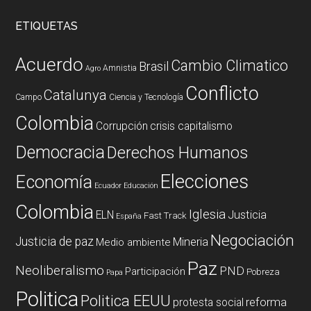
ETIQUETAS
Acuerdo
Cambio Climatico
Brasil
Amnistia
Agro
Conflicto
Catalunya
Campo
Ciencia y Tecnología
Colombia
Corrupción
crisis capitalismo
Democracia
Derechos Humanos
Elecciones
Economía
Ecuador
Educación
Colombia
Iglesia
ELN
Justicia
Fast Track
España
Negociación
Justicia de paz
Mineria
Medio ambiente
Paz
Neoliberalismo
PND
Participación
Pobreza
Papa
Politica
Politica EEUU
reforma
protesta social