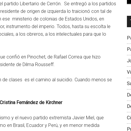
el partido Libertario de Cerrón. Se entregó a los partidos
esidente de origen de izquierda lo traicionó con tal de
Dr
en ese ministerio de colonias de Estados Unidos, en
L
or, instrumento del imperio. Todos, hasta su escolta le
M
iales, a los obreros, a los intelectuales para que lo
Pa
Pa
que confió en Pinochet, de Rafael Correa que hizo
J
sidente de Dilma Rousseff.
V
ón de clases es el camino al suicidio. Cuando menos se
S
D
 Cristina Fernández de Kirchner
D
Ci
ismo y el nuevo partido extremista Javier Miel, que
omo en Brasil, Ecuador y Perú, y en menor medida
P