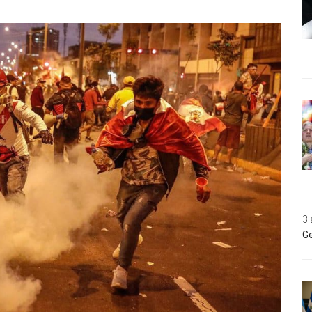
3 
Ge