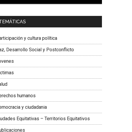
00:00
01:04
a. Carolina Corcho Mejía,
Presidenta Corporación
TEMÁTICAS
atinoamericana Sur, Vicepresidenta Federación
édica Colombiana
rticipación y cultura política
z, Desarrollo Social y Postconflicto
ovenes
ictimas
alud
erechos humanos
emocracia y ciudadania
udades Equitativas – Territorios Equitativos
ublicaciones