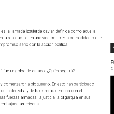
es la llamada izquierda caviar, definida como aquella
n la realidad tienen una vida con cierta comodidad o que
promiso serio con la acción política.
F
d
rú fue un golpe de estado. ¿Quién seguirá?
R
 y comenzaron a bloquearlo. En esto han participado
d
s de la derecha y de la extrema derecha con el
v
s fuerzas armadas, la justicia, la oligarquía en sus
la embajada americana.