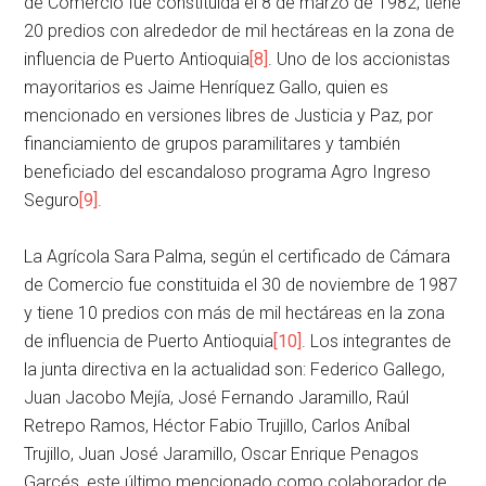
de Comercio fue constituida el 8 de marzo de 1982, tiene
20 predios con alrededor de mil hectáreas en la zona de
influencia de Puerto Antioquia
[8]
. Uno de los accionistas
mayoritarios es Jaime Henríquez Gallo, quien es
mencionado en versiones libres de Justicia y Paz, por
financiamiento de grupos paramilitares y también
beneficiado del escandaloso programa Agro Ingreso
Seguro
[9]
.
La Agrícola Sara Palma, según el certificado de Cámara
de Comercio fue constituida el 30 de noviembre de 1987
y tiene 10 predios con más de mil hectáreas en la zona
de influencia de Puerto Antioquia
[10]
. Los integrantes de
la junta directiva en la actualidad son: Federico Gallego,
Juan Jacobo Mejía, José Fernando Jaramillo, Raúl
Retrepo Ramos, Héctor Fabio Trujillo, Carlos Aníbal
Trujillo, Juan José Jaramillo, Oscar Enrique Penagos
Garcés, este último mencionado como colaborador de