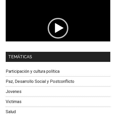
Reproductor
de
vídeo
00:00
01:04
TEMÁTICAS
Dra. Carolina Corcho Mejía,
Presidenta Corporación
Latinoamericana Sur, Vicepresidenta Federación Médica
Participación y cultura política
Colombiana
Paz, Desarrollo Social y Postconflicto
Jovenes
Victimas
Salud