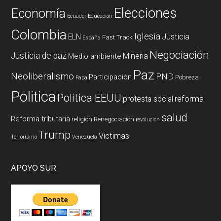
Elecciones
Economía
Ecuador
Educación
Colombia
Iglesia
ELN
Justicia
Fast Track
España
Negociación
Justicia de paz
Mineria
Medio ambiente
Paz
Neoliberalismo
PND
Participación
Pobreza
Papa
Politica
Politica EEUU
reforma
protesta social
salud
Reforma tributaria
religión
Renegociación
revolucion
Trump
Victimas
Terrorismo
Venezuela
APOYO SUR