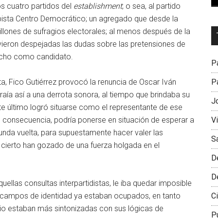
os cuatro partidos del
establishment
; o sea, al partido
ribista Centro Democrático; un agregado que desde la
Dr
illones de sufragios electorales; al menos después de la
L
tuvieron despejadas las dudas sobre las pretensiones de
M
nicho como candidato.
Pa
Pa
lta, Fico Gutiérrez provocó la renuncia de Oscar Iván
traía así a una derrota sonora, al tiempo que brindaba su
J
ste último logró situarse como el representante de ese
V
en consecuencia, podría ponerse en situación de esperar a
gunda vuelta, para supuestamente hacer valer las
S
 cierto han gozado de una fuerza holgada en el
D
D
ellas consultas interpartidistas, le iba quedar imposible
Ci
 campos de identidad ya estaban ocupados, en tanto
pio estaban más sintonizadas con sus lógicas de
P