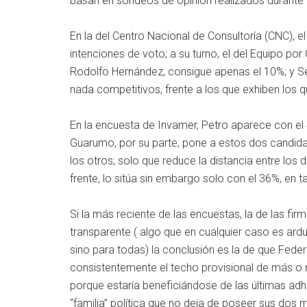
basan en sondeos de opinión realizados durante l
En la del Centro Nacional de Consultoría (CNC), 
intenciones de voto; a su turno, el del Equipo por
Rodolfo Hernández, consigue apenas el 10%; y Se
nada competitivos, frente a los que exhiben los q
En la encuesta de Invamer, Petro aparece con el 
Guarumo, por su parte, pone a estos dos candida
los otros; solo que reduce la distancia entre los
frente, lo sitúa sin embargo solo con el 36%, en 
Si la más reciente de las encuestas, la de las fi
transparente ( algo que en cualquier caso es ard
sino para todas) la conclusión es la de que Fed
consistentemente el techo provisional de más o me
porque estaría beneficiándose de las últimas adh
“familia” política que no deja de poseer sus dos