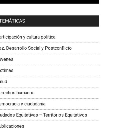
00:00
01:04
a. Carolina Corcho Mejía,
Presidenta Corporación
TEMÁTICAS
atinoamericana Sur, Vicepresidenta Federación
édica Colombiana
rticipación y cultura política
z, Desarrollo Social y Postconflicto
ovenes
ictimas
alud
erechos humanos
emocracia y ciudadania
udades Equitativas – Territorios Equitativos
ublicaciones