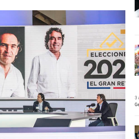
3 
Ge