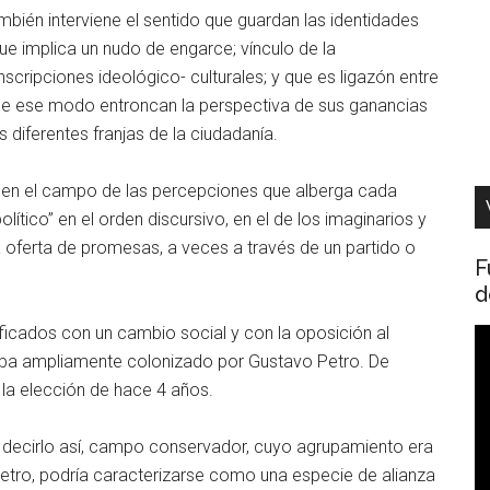
bién interviene el sentido que guardan las identidades
 que implica un nudo de engarce; vínculo de la
cripciones ideológico- culturales; y que es ligazón entre
e ese modo entroncan la perspectiva de sus ganancias
 diferentes franjas de la ciudadanía.
n en el campo de las percepciones que alberga cada
lítico” en el orden discursivo, en el de los imaginarios y
 oferta de promesas, a veces a través de un partido o
F
d
ificados con un cambio social y con la oposición al
R
taba ampliamente colonizado por Gustavo Petro. De
d
 la elección de hace 4 años.
v
r decirlo así, campo conservador, cuyo agrupamiento era
Petro, podría caracterizarse como una especie de alianza