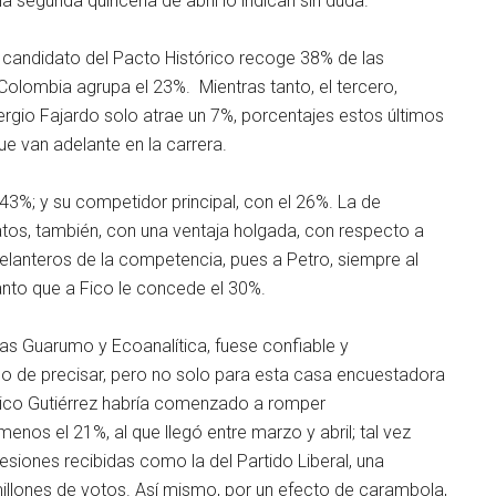
a segunda quincena de abril lo indican sin duda.
el candidato del Pacto Histórico recoge 38% de las
 Colombia agrupa el 23%. Mientras tanto, el tercero,
rgio Fajardo solo atrae un 7%, porcentajes estos últimos
ue van adelante en la carrera.
43%; y su competidor principal, con el 26%. La de
tos, también, con una ventaja holgada, con respecto a
 delanteros de la competencia, pues a Petro, siempre al
tanto que a Fico le concede el 30%.
rmas Guarumo y Ecoanalítica, fuese confiable y
uo de precisar, pero no solo para esta casa encuestadora
erico Gutiérrez habría comenzado a romper
nos el 21%, al que llegó entre marzo y abril; tal vez
esiones recibidas como la del Partido Liberal, una
 millones de votos. Así mismo, por un efecto de carambola,