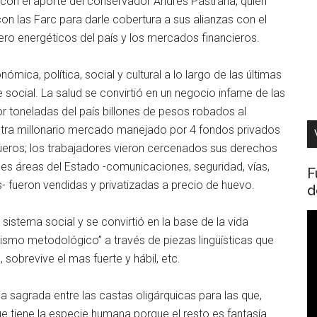
 con el aporte del conservador Andres Pastrana, quien
n las Farc para darle cobertura a sus alianzas con el
ero energéticos del país y los mercados financieros.
ica, política, social y cultural a lo largo de las últimas
ocial. La salud se convirtió en un negocio infame de las
 toneladas del país billones de pesos robados al
ultra millonario mercado manejado por 4 fondos privados
queros; los trabajadores vieron cercenados sus derechos
pales áreas del Estado -comunicaciones, seguridad, vías,
F
- fueron vendidas y privatizadas a precio de huevo.
d
R
istema social y se convirtió en la base de la vida
d
alismo metodológico” a través de piezas lingüísticas que
v
 sobrevive el mas fuerte y hábil, etc.
ia sagrada entre las castas oligárquicas para las que,
ue tiene la especie humana porque el resto es fantasía