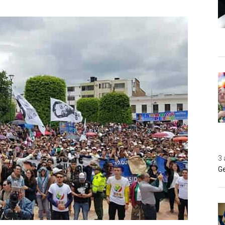
3 
Ge