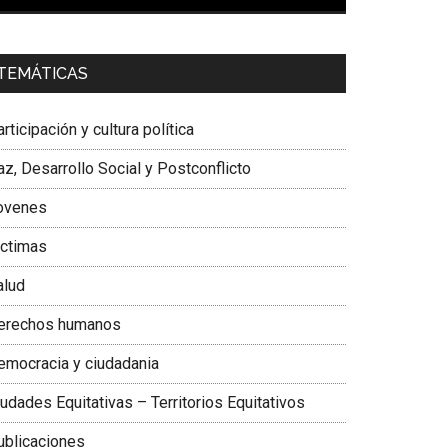
00:00
01:04
a. Carolina Corcho Mejía,
Presidenta Corporación
TEMÁTICAS
atinoamericana Sur, Vicepresidenta Federación
édica Colombiana
rticipación y cultura política
z, Desarrollo Social y Postconflicto
ovenes
ictimas
alud
erechos humanos
emocracia y ciudadania
udades Equitativas – Territorios Equitativos
ublicaciones