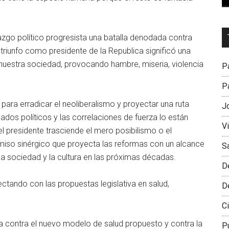
Dr
azgo político progresista una batalla denodada contra
L
triunfo como presidente de la Republica significó una
M
nuestra sociedad, provocando hambre, miseria, violencia
Pa
Pa
ara erradicar el neoliberalismo y proyectar una ruta
J
ados políticos y las correlaciones de fuerza lo están
V
el presidente trasciende el mero posibilismo o el
miso sinérgico que proyecta las reformas con un alcance
S
la sociedad y la cultura en las próximas décadas.
D
ctando con las propuestas legislativa en salud,
D
Ci
 contra el nuevo modelo de salud propuesto y contra la
P