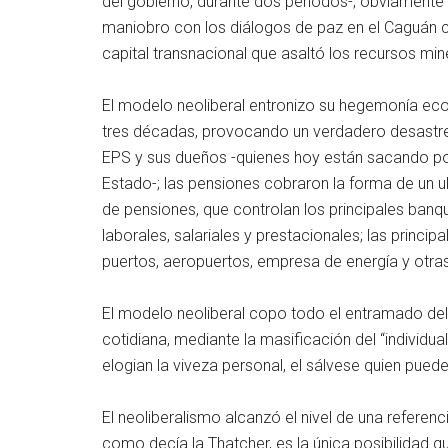
del gobierno, durante dos periodos-, obviamente
maniobro con los diálogos de paz en el Caguán co
capital transnacional que asaltó los recursos min
El modelo neoliberal entronizo su hegemonía económ
tres décadas, provocando un verdadero desastre s
EPS y sus dueños -quienes hoy están sacando por
Estado-; las pensiones cobraron la forma de un 
de pensiones, que controlan los principales ban
laborales, salariales y prestacionales; las princi
puertos, aeropuertos, empresa de energía y otras
El modelo neoliberal copo todo el entramado del s
cotidiana, mediante la masificación del “individu
elogian la viveza personal, el sálvese quien puede,
El neoliberalismo alcanzó el nivel de una referenc
como decía la Thatcher, es la única posibilidad q