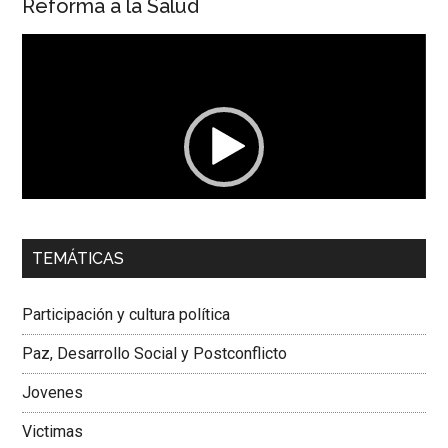
Reforma a la Salud
Reproductor
de
vídeo
00:00
01:04
TEMÁTICAS
Dra. Carolina Corcho Mejía,
Presidenta Corporación
Latinoamericana Sur, Vicepresidenta Federación Médica
Participación y cultura política
Colombiana
Paz, Desarrollo Social y Postconflicto
Jovenes
Victimas