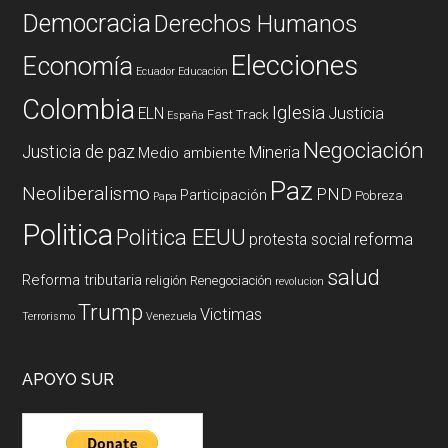
Democracia
Derechos Humanos
Elecciones
Economía
Ecuador
Educación
Colombia
Iglesia
ELN
Justicia
Fast Track
España
Negociación
Justicia de paz
Mineria
Medio ambiente
Paz
Neoliberalismo
PND
Participación
Pobreza
Papa
Politica
Politica EEUU
reforma
protesta social
salud
Reforma tributaria
religión
Renegociación
revolucion
Trump
Victimas
Terrorismo
Venezuela
APOYO SUR