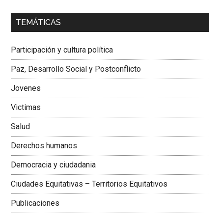
00:00
01:04
TEMÁTICAS
Dra. Carolina Corcho Mejía,
Presidenta Corporación
Latinoamericana Sur, Vicepresidenta Federación Médica
Participación y cultura política
Colombiana
Paz, Desarrollo Social y Postconflicto
Jovenes
Victimas
Salud
Derechos humanos
Democracia y ciudadania
Ciudades Equitativas – Territorios Equitativos
Publicaciones