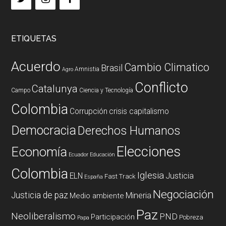
ETIQUETAS
Acuerdo
Cambio Climatico
Brasil
Amnistia
Agro
Conflicto
Catalunya
Campo
Ciencia y Tecnología
Colombia
Corrupción
crisis capitalismo
Democracia
Derechos Humanos
Elecciones
Economía
Ecuador
Educación
Colombia
Iglesia
ELN
Justicia
Fast Track
España
Negociación
Justicia de paz
Mineria
Medio ambiente
Paz
Neoliberalismo
PND
Participación
Pobreza
Papa