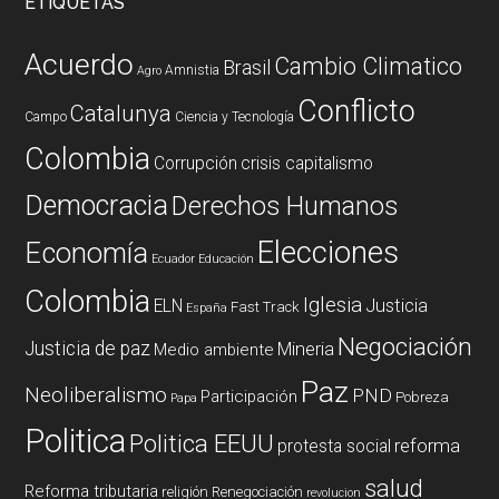
ETIQUETAS
Acuerdo
Cambio Climatico
Brasil
Amnistia
Agro
Conflicto
Catalunya
Campo
Ciencia y Tecnología
Colombia
Corrupción
crisis capitalismo
Democracia
Derechos Humanos
Elecciones
Economía
Ecuador
Educación
Colombia
Iglesia
ELN
Justicia
Fast Track
España
Negociación
Justicia de paz
Mineria
Medio ambiente
Paz
Neoliberalismo
PND
Participación
Pobreza
Papa
Politica
Politica EEUU
reforma
protesta social
salud
Reforma tributaria
religión
Renegociación
revolucion