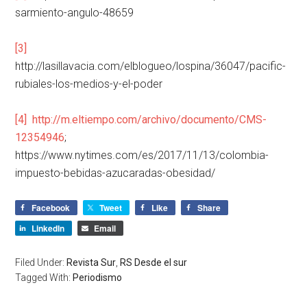
sarmiento-angulo-48659
[3]
http://lasillavacia.com/elblogueo/lospina/36047/pacific-
rubiales-los-medios-y-el-poder
[4]
http://m.eltiempo.com/archivo/documento/CMS-
12354946
;
https://www.nytimes.com/es/2017/11/13/colombia-
impuesto-bebidas-azucaradas-obesidad/
Facebook
Tweet
Like
Share
LinkedIn
Email
Filed Under:
Revista Sur
,
RS Desde el sur
Tagged With:
Periodismo