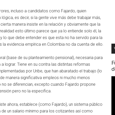
rrores, incluso a candidatos como Fajardo, quien
lógica, es decir, si la gente vive más debe trabajar más,
ierta manera insiste en la relación y obviamente que la
ealidad esto último parece que ya lo entiende solo él, la
y lo que debe entender es que esta no ha servido para la
os la evidencia empírica en Colombia no da cuenta de ello.
ral (base de su planteamiento pensional), necesaria para
F
a lograr. Tiene en su contra las distintas reformas
d
implementadas por Uribe, que han abaratado el trabajo (lo
r de manera significativa empleos ni mucho menos
R
o no se diferencian, excepto cuando Fajardo propone
d
nsión pero no la especifica.
v
ste ahora, establece (como Fajardo), un sistema público
 de un salario mínimo para los cotizantes así como