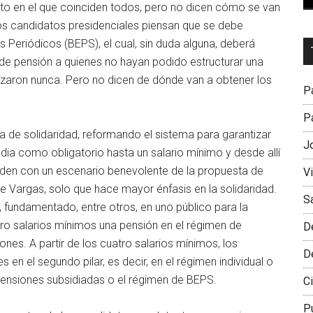
ecto en el que coinciden todos, pero no dicen cómo se van
 los candidatos presidenciales piensan que se debe
Periódicos (BEPS), el cual, sin duda alguna, deberá
Dr
 de pensión a quienes no hayan podido estructurar una
L
izaron nunca. Pero no dicen de dónde van a obtener los
M
Pa
Pa
a de solidaridad, reformando el sistema para garantizar
J
dia como obligatorio hasta un salario mínimo y desde allí
nciden con un escenario benevolente de la propuesta de
V
de Vargas, solo que hace mayor énfasis en la solidaridad.
S
, fundamentado, entre otros, en uno público para la
ro salarios mínimos una pensión en el régimen de
D
nes. A partir de los cuatro salarios mínimos, los
D
en el segundo pilar, es decir, en el régimen individual o
s pensiones subsidiadas o el régimen de BEPS.
Ci
P