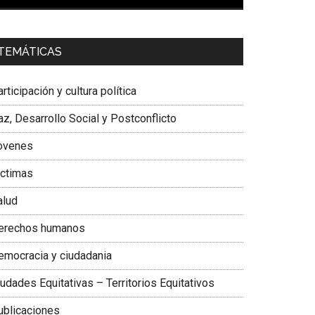
00:00
01:04
a. Carolina Corcho Mejía,
Presidenta Corporación
TEMÁTICAS
atinoamericana Sur, Vicepresidenta Federación
édica Colombiana
rticipación y cultura política
z, Desarrollo Social y Postconflicto
ovenes
ictimas
alud
erechos humanos
emocracia y ciudadania
udades Equitativas – Territorios Equitativos
ublicaciones