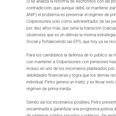
Si se analiza la reforma de Asofondos con las p
contradicción, que aunque débil, se mantiene: pa
ANIF) el problema es preservar el régimen de pri
Colpensiones solo como administrador de las pen
por diez años más, que sería la transición (calc
obsérvese que es en últimas la misma estrategia
Social y fortaleciendo las EPS, que hoy ya se 
Para los candidatos la defensa de lo público se 
con mantener a Colpensiones con pensiones has
incluso en uno de los escenarios planteados por A
debilidades financieras y logra que los demás re
individual. Petro genera un matiz, y es llevar est
régimen de prima media.
Siendo así los escenarios posibles, Petro present
encaminada a garantizar una progresiva justicia dis
de sistemas sólidos privados y públicos. Sin emb