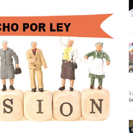
3 
Ge