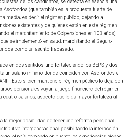
ropuestas de los candidatos, se detecta en esencia una
ra Asofondos (que también es la propuesta fuerte de
ma media, es decir el régimen público, dejando a
siones existentes y de quienes están en este régimen
ulando el marchitamiento de Colpensiones en 100 años),
 que se implementó en salud, marchitando el Seguro
reconoce como un asunto fracasado.
hace en dos sentidos, uno fortaleciendo los BEPS y dos
ta un salario mínimo donde coinciden con Asofondos e
NIF. Esto si bien mantiene el régimen público lo deja con
cursos pensionales vayan a juego financiero del régimen
o a cuatro salarios, aspecto que le da mayor fortaleza al
a la mejor posibilidad de tener una reforma pensional
tributiva intergeneracional, posibilitando la interacción
argo, el país, tomando en cuenta las experiencias ajenas