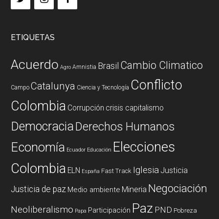
ETIQUETAS
Acuerdo
Cambio Climatico
Brasil
Amnistia
Agro
Conflicto
Catalunya
Campo
Ciencia y Tecnología
Colombia
Corrupción
crisis capitalismo
Democracia
Derechos Humanos
Elecciones
Economía
Ecuador
Educación
Colombia
Iglesia
ELN
Justicia
Fast Track
España
Negociación
Justicia de paz
Mineria
Medio ambiente
Paz
Neoliberalismo
PND
Participación
Pobreza
Papa