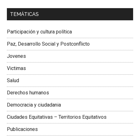
00:00
01:04
TEMÁTICAS
Dra. Carolina Corcho Mejía,
Presidenta Corporación
Latinoamericana Sur, Vicepresidenta Federación Médica
Participación y cultura política
Colombiana
Paz, Desarrollo Social y Postconflicto
Jovenes
Victimas
Salud
Derechos humanos
Democracia y ciudadania
Ciudades Equitativas – Territorios Equitativos
Publicaciones