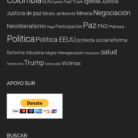
Colombia
Iglesia
ELN
Justicia
Fast Track
España
Negociación
Justicia de paz
Mineria
Medio ambiente
Paz
Neoliberalismo
PND
Participación
Pobreza
Papa
Politica
Politica EEUU
reforma
protesta social
salud
Reforma tributaria
religión
Renegociación
revolucion
Trump
Victimas
Terrorismo
Venezuela
APOYO SUR
BUSCAR