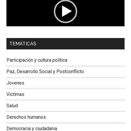
00:00
01:04
TEMÁTICAS
Dra. Carolina Corcho Mejía,
Presidenta Corporación
Latinoamericana Sur, Vicepresidenta Federación Médica
Participación y cultura política
Colombiana
Paz, Desarrollo Social y Postconflicto
Jovenes
Victimas
Salud
Derechos humanos
Democracia y ciudadania