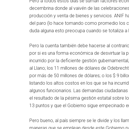
Pero a todos estos días se suman factores eco
decembrina donde al vaivén de las celebraciones, 
producción y venta de bienes y servicios. ANIF 
del paro (lo hace tomando como promedio los cos
duda alguna esto preocupa cuando se totaliza a 
Pero la cuenta también debe hacerse al contrario
por si es una forma económica de desvirtuar la p
incurrido por la deficiente gestión gubernamental,
al Llano; los 11 millones de dólares de Odebrech
por más de 50 millones de dólares; o los $ 9 bill
listando los altos costos en los que se ha incurri
algunos funcionarios. Las demandas ciudadanas n
el resultado de la pésima gestión estatal sobre 
13 puntos y que el Gobierno sigue empecinado 
Pero bueno, al país siempre se le divide y los ll
maneras que se emplean desde este Gobierno para