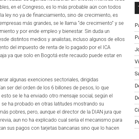
Dr
bles, en el Congreso, es lo más probable aún con todos
L
a ley no ya de financiamiento, sino de crecimiento, es
M
s empresas más grandes, se le llama “de crecimiento” y se
Pa
imiento y por ende empleo y bienestar. Sin duda un
Pa
esde distintos medios y analistas, incluso algunos de ellos
ento del impuesto de renta de lo pagado por el ICA
J
 baja ya que solo en Bogotá este recaudo puede estar en
V
S
rar algunas exenciones sectoriales, dirigidas
D
n ser del orden de los 6 billones de pesos, lo que
A esto se le ha enviado otro mensaje social, según el
D
ue se ha probado en otras latitudes mostrando su
Ci
 más pobres, pero, aunque el director de la DIAN jura que
revia, aun no ha explicado cual sería el mecanismo para
P
zan sus pagos con tarjetas bancarias sino que lo hacen