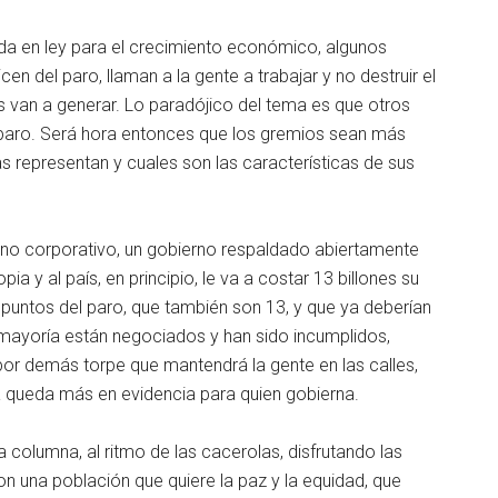
ada en ley para el crecimiento económico, algunos
n del paro, llaman a la gente a trabajar y no destruir el
os van a generar. Lo paradójico del tema es que otros
l paro. Será hora entonces que los gremios sean más
s representan y cuales son las características de sus
erno corporativo, un gobierno respaldado abiertamente
ia y al país, en principio, le va a costar 13 billones su
s puntos del paro, que también son 13, y que ya deberían
 mayoría están negociados y han sido incumplidos,
 por demás torpe que mantendrá la gente en las calles,
ía queda más en evidencia para quien gobierna.
ta columna, al ritmo de las cacerolas, disfrutando las
on una población que quiere la paz y la equidad, que