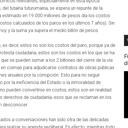
nómicos relevantes, especialmente en esta época
del tutaina tuturumaina, se espera un repunte de la
ha estimado en 19.000 millones de pesos día los costos
tos calculados de los paros en los últimos 7 años). Sin
hoy y la suma ya supera el medio billón de pesos.
, es decir, estos no son los costos del paro, porque ya de
rotesta ciudadana, estos son los costos en los que se ha
F
 que se pueden sumar a los 2 billones del cierre de la vía
d
t en coimas para adjudicarse contratos de obras públicas
R
ones anuales por la corrupción. Esto para no seguir
d
do por la ineficiencia del Estado o la inmoralidad de
v
o pueden convertirse en costos, estos son en realidad
los derechos de ciudadanía, esos que se reclaman en los
en desconocer.
amados a conversaciones han sido otra de las delicadas
 realzar su agenda neoliberal. En efecto, mientras todo