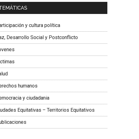
a. Carolina Corcho Mejía,
Presidenta Corporación
TEMÁTICAS
atinoamericana Sur, Vicepresidenta Federación
édica Colombiana
rticipación y cultura política
z, Desarrollo Social y Postconflicto
ovenes
ictimas
alud
erechos humanos
emocracia y ciudadania
udades Equitativas – Territorios Equitativos
ublicaciones