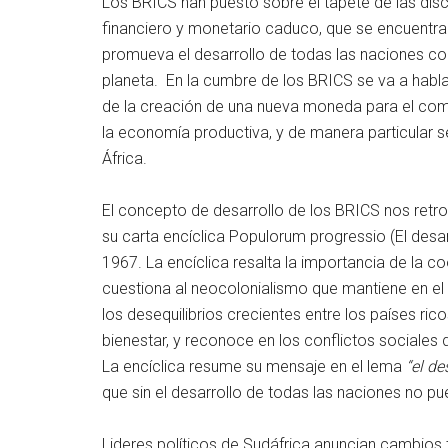
Los BRICS han puesto sobre el tapete de las dis
financiero y monetario caduco, que se encuentr
promueva el desarrollo de todas las naciones c
planeta. En la cumbre de los BRICS se va a habl
de la creación de una nueva moneda para el comer
la economía productiva, y de manera particular s
África.
El concepto de desarrollo de los BRICS nos retrot
su carta encíclica Populorum progressio (El desa
1967. La encíclica resalta la importancia de la co
cuestiona al neocolonialismo que mantiene en el a
los desequilibrios crecientes entre los países ric
bienestar, y reconoce en los conflictos sociales 
La encíclica resume su mensaje en el lema
“el de
que sin el desarrollo de todas las naciones no p
Lideres políticos de Sudáfrica anuncian cambios 