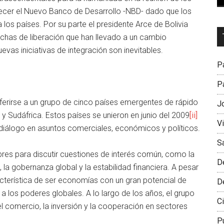
alecer el Nuevo Banco de Desarrollo -NBD- dado que los
 los países. Por su parte el presidente Arce de Bolivia
Dr
uchas de liberación que han llevado a un cambio
L
evas iniciativas de integración son inevitables.
M
Pa
Pa
ferirse a un grupo de cinco países emergentes de rápido
J
 y Sudáfrica. Estos países se unieron en junio del 2009
[ii]
V
 diálogo en asuntos comerciales, económicos y políticos.
S
es para discutir cuestiones de interés común, como la
D
la gobernanza global y la estabilidad financiera. A pesar
cterística de ser economías con un gran potencial de
D
 a los poderes globales. A lo largo de los años, el grupo
Ci
comercio, la inversión y la cooperación en sectores
P