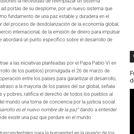
cusiones la necesidad de reemplazar un sistema
a ad portas de su desplome, por un nuevo sistema que
omo fundamento de una paz estable y duradera en el
ar del proceso de desdolarización de la economía global,
cio internacional, de la emisión de dinero para impulsar
e abordará un punto específico sobre el desarrollo de
rae a las iniciativas planteadas por el Papa Pablo VI en
rrollo de los pueblos) promulgada el 26 de marzo de
F
operación entre los países para garantizar el desarrollo,
d
traso a la mayoría de los países del sur global, señala
R
os y pobres, ratifica el derecho de todos los pueblos al
d
del mundo una toma de conciencia por la justicia social.
v
sarrollo es el nuevo nombre de la paz”
dando a entender
uede existir una paz que perdure en el mundo
trascendentales para la humanidad en la reunión de los