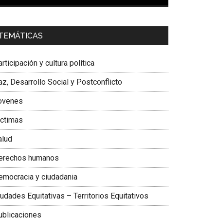
00:00
01:04
a. Carolina Corcho Mejía,
Presidenta Corporación
TEMÁTICAS
atinoamericana Sur, Vicepresidenta Federación
édica Colombiana
rticipación y cultura política
z, Desarrollo Social y Postconflicto
ovenes
ictimas
alud
erechos humanos
emocracia y ciudadania
udades Equitativas – Territorios Equitativos
ublicaciones