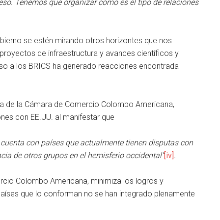
reso. Tenemos que organizar cómo es el tipo de relaciones
obierno se estén mirando otros horizontes que nos
proyectos de infraestructura y avances científicos y
reso a los BRICS ha generado reacciones encontrada
tiva de la Cámara de Comercio Colombo Americana,
nes con EE.UU. al manifestar que
) cuenta con países que actualmente tienen disputas con
ncia de otros grupos en el hemisferio occidental”
[iv]
.
ercio Colombo Americana, minimiza los logros y
 países que lo conforman no se han integrado plenamente