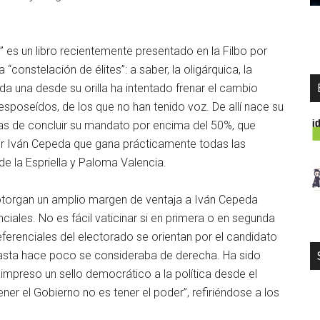
 es un libro recientemente presentado en la Filbo por
“constelación de élites”: a saber, la oligárquica, la
 Cada una desde su orilla ha intentado frenar el cambio
esposeídos, de los que no han tenido voz. De allí nace su
tas de concluir su mandato por encima del 50%, que
por Iván Cepeda que gana prácticamente todas las
e la Espriella y Paloma Valencia.
torgan un amplio margen de ventaja a Iván Cepeda
iales. No es fácil vaticinar si en primera o en segunda
ferenciales del electorado se orientan por el candidato
e hasta hace poco se consideraba de derecha. Ha sido
impreso un sello democrático a la política desde el
ner el Gobierno no es tener el poder”, refiriéndose a los