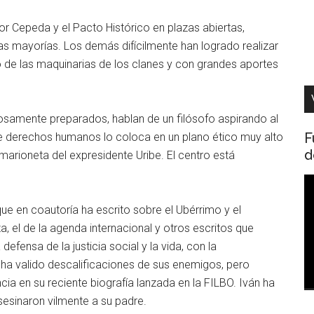
or Cepeda y el Pacto Histórico en plazas abiertas,
as mayorías. Los demás difícilmente han logrado realizar
o de las maquinarias de los clanes y con grandes aportes
rosamente preparados, hablan de un filósofo aspirando al
F
de derechos humanos lo coloca en un plano ético muy alto
d
arioneta del expresidente Uribe. El centro está
R
d
ue en coautoría ha escrito sobre el Ubérrimo y el
v
a, el de la agenda internacional y otros escritos que
nsa de la justicia social y la vida, con la
le ha valido descalificaciones de sus enemigos, pero
a en su reciente biografía lanzada en la FILBO. Iván ha
sesinaron vilmente a su padre.