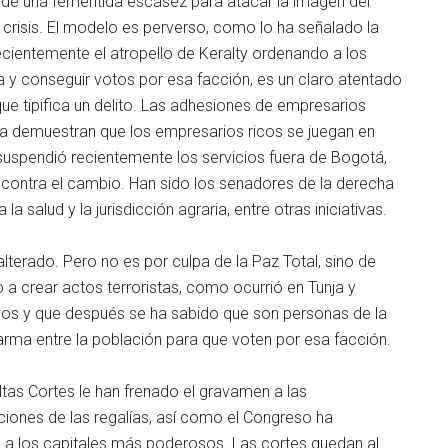
e de una fementida escasez para atacar la imagen del
 crisis. El modelo es perverso, como lo ha señalado la
cientemente el atropello de Keralty ordenando a los
 y conseguir votos por esa facción, es un claro atentado
ue tipifica un delito. Las adhesiones de empresarios
a demuestran que los empresarios ricos se juegan en
uspendió recientemente los servicios fuera de Bogotá,
 contra el cambio. Han sido los senadores de la derecha
 salud y la jurisdicción agraria, entre otras iniciativas.
lterado. Pero no es por culpa de la Paz Total, sino de
 a crear actos terroristas, como ocurrió en Tunja y
os y que después se ha sabido que son personas de la
arma entre la población para que voten por esa facción.
ltas Cortes le han frenado el gravamen a las
ciones de las regalías, así como el Congreso ha
a a los capitales más poderosos. Las cortes quedan al