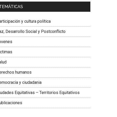
a. Carolina Corcho Mejía,
Presidenta Corporación
TEMÁTICAS
atinoamericana Sur, Vicepresidenta Federación
édica Colombiana
rticipación y cultura política
z, Desarrollo Social y Postconflicto
ovenes
ictimas
alud
erechos humanos
emocracia y ciudadania
udades Equitativas – Territorios Equitativos
ublicaciones