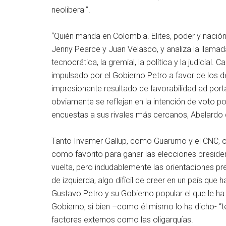
neoliberal”.
“Quién manda en Colombia. Elites, poder y nación”
Jenny Pearce y Juan Velasco, y analiza la llamada 
tecnocrática, la gremial, la política y la judicial.
impulsado por el Gobierno Petro a favor de los d
impresionante resultado de favorabilidad ad por
obviamente se reflejan en la intención de voto 
encuestas a sus rivales más cercanos, Abelardo d
Tanto Invamer Gallup, como Guarumo y el CNC, o
como favorito para ganar las elecciones presidenc
vuelta, pero indudablemente las orientaciones pre
de izquierda, algo difícil de creer en un país qu
Gustavo Petro y su Gobierno popular el que le ha 
Gobierno, si bien –como él mismo lo ha dicho- “te
factores externos como las oligarquías.