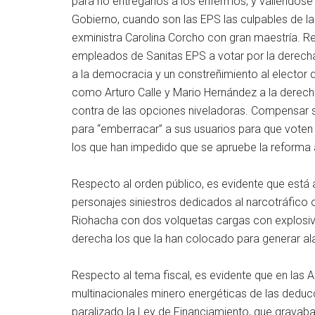
para no entregarlos a los enfermos, y valiéndos
Gobierno, cuando son las EPS las culpables de la
exministra Carolina Corcho con gran maestría. Re
empleados de Sanitas EPS a votar por la derecha
a la democracia y un constreñimiento al elector q
como Arturo Calle y Mario Hernández a la derech
contra de las opciones niveladoras. Compensar s
para “emberracar” a sus usuarios para que voten
los que han impedido que se apruebe la reforma a la
Respecto al orden público, es evidente que está a
personajes siniestros dedicados al narcotráfico o
Riohacha con dos volquetas cargas con explosiv
derecha los que la han colocado para generar al
Respecto al tema fiscal, es evidente que en las A
multinacionales minero energéticas de las deduc
paralizado la Ley de Financiamiento, que gravab