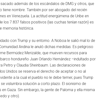
han sacado además de los escándalos de DMG y otros, que
l no tiene nombre. También por ser abogado del recién
nes en Venezuela. La actitud energúmena de Uribe en
 de los 7.837 falsos positivos (las cuchas tenían razón) es
de memoria histórica.
uidado con Trump y su entorno. A Noboa le salió mal lo de
 Comunidad Andina le anuló dichas medidas. Es peligroso
Jaime Bermúdez Merizalde, que mueven recursos para
l barco hondureño Juan Orlando Hernández –indultado por
ra Petro y Claudia Sheinbaum. Las declaraciones de
dos Unidos se reserva el derecho de aceptar o no al
dente a la cual el pueblo no le debe temer, pues Trump
se vislumbra solución a corto plazo. El sionismo de
s en Gaza. Sin embargo, la gente de Paloma y ella misma
edo y otro).