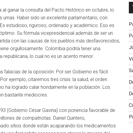
Dr
l ganar la consulta del Pacto Histórico en octubre, lo
L
s urnas. Haber sido un excelente parlamentario, con
M
Pa
. Es estudioso, riguroso, ordenado y académico. Eso es
l óptimo. Su fórmula vicepresidencial además de ser un
Pa
tida con las causas de los pueblos más desfavorecidos,
J
viene orgullosamente. Colombia podría tener una
a republicana, lo cual no es un acento menor.
V
S
falacias de la oposición. Por ser Gobierno es fácil
or ejemplo, citaremos tres crisis: la salud, el orden
D
erno ha logrado calar hondamente en la población. Los
D
n bastante mediocres.
Ci
93 (Gobierno César Gaviria) con ponencia favorable de
P
llones de compatriotas. Daniel Quintero,
anado sitios donde están acaparando los medicamentos