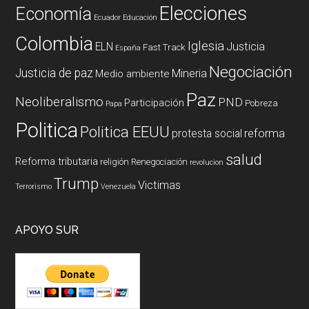
Elecciones
Economía
Ecuador
Educación
Colombia
Iglesia
ELN
Justicia
Fast Track
España
Negociación
Justicia de paz
Mineria
Medio ambiente
Paz
Neoliberalismo
PND
Participación
Pobreza
Papa
Politica
Politica EEUU
reforma
protesta social
salud
Reforma tributaria
religión
Renegociación
revolucion
Trump
Victimas
Terrorismo
Venezuela
APOYO SUR