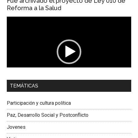
Fue archivado el proyecto de Ley 010 de
Reforma a la Salud
Reproductor
de
vídeo
00:00
01:04
TEMÁTICAS
Dra. Carolina Corcho Mejía,
Presidenta Corporación
Latinoamericana Sur, Vicepresidenta Federación Médica
Participación y cultura política
Colombiana
Paz, Desarrollo Social y Postconflicto
Jovenes