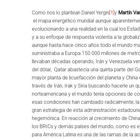
Como nos lo plantean Daniel Yergin
[1]
y
Martín Va
el mapa energético mundial aunque aparentemente
evolucionando a una realidad en la cual los Esta
y a su enfoque de respuesta violenta a la globali
aunque hasta hace cinco años todo el mundo m
suministraba a Europa 150.000 millones de metr
llevaban décadas operando, Irán y Venezuela ven
del dólar, Qatar abastecía una quinta parte del G
mayor planta de licuefacción del planeta y China 
través de Irán, Irak y Siria buscando hacerle un 
norteamericana y el mundo tenía opciones de co
esas condiciones han cambiado radicalmente; la g
gran estrategia de esta administración estadouni
hegemónica. En reacción al crecimiento de Chin
los BRICs y demás países del mundo, como es e
para América Latina es una de las ramas de la a