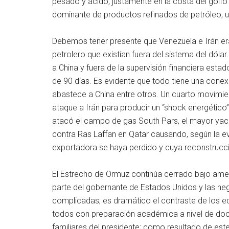
pesado y ácido, justamente en la costa del gol
dominante de productos refinados de petróleo, u
Debemos tener presente que Venezuela e Irán er
petrolero que existían fuera del sistema del dó
a China y fuera de la supervisión financiera est
de 90 días. Es evidente que todo tiene una conex
abastece a China entre otros. Un cuarto movimient
ataque a Irán para producir un “shock energético
atacó el campo de gas South Pars, el mayor yaci
contra Ras Laffan en Qatar causando, según la e
exportadora se haya perdido y cuya reconstrucci
El Estrecho de Ormuz continúa cerrado bajo amen
parte del gobernante de Estados Unidos y las 
complicadas; es dramático el contraste de los e
todos con preparación académica a nivel de doc
familiares del presidente; como resultado de est