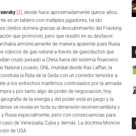
rsavsky
[2]
, desde hace aproximadamente quince años,
 es un tablero con múltiples jugadores, ha ido
dos Unidos domina gracias al descubrimiento del Fracking
zación que promovió, pero que resultó en su desfavor;
archaba armónicamente de manera aparente pues Rusia
os cúbicos de gas natural a través de gasoductos que
dían crudo pesado a China fuera del sistema financiero
as Natural Licuado, GNL, mundial desde Ras Laffan, la
construía la Ruta de la Seda con un corredor terrestre a
quite a los estrechos marítimos controlados por la armada
mpra y por tanto algo de poder de negociación, hoy
eografía de la energía y del poder está en juego y la
dense se revela en toda su dimensión neomercantilista y
a y Rusia especialmente, pero con consecuencias para
l caso de Venezuela, Cuba y demás. La doctrina Monroe
cción de USA.