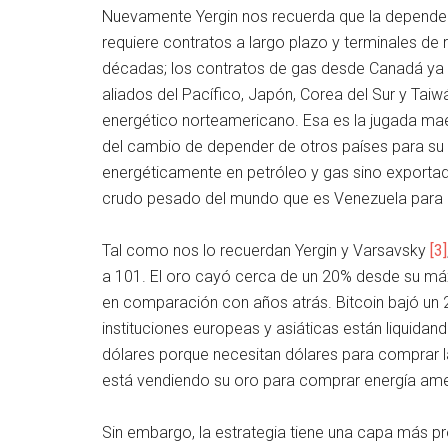
Nuevamente Yergin nos recuerda que la dependen
requiere contratos a largo plazo y terminales de
décadas; los contratos de gas desde Canadá ya no 
aliados del Pacífico, Japón, Corea del Sur y Tai
energético norteamericano. Esa es la jugada mae
del cambio de depender de otros países para su 
energéticamente en petróleo y gas sino exporta
crudo pesado del mundo que es Venezuela para
Tal como nos lo recuerdan Yergin y Varsavsky
[3]
a 101. El oro cayó cerca de un 20% desde su má
en comparación con años atrás. Bitcoin bajó un 2
instituciones europeas y asiáticas están liquid
dólares porque necesitan dólares para comprar l
está vendiendo su oro para comprar energía am
Sin embargo, la estrategia tiene una capa más pr