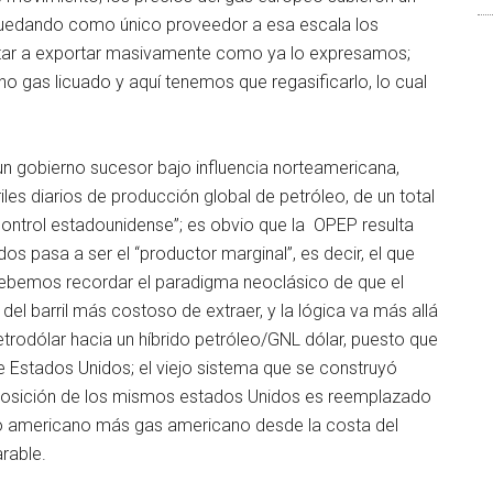
 quedando como único proveedor a esa escala los
tar a exportar masivamente como ya lo expresamos;
o gas licuado y aquí tenemos que regasificarlo, lo cual
 un gobierno sucesor bajo influencia norteamericana,
es diarios de producción global de petróleo, de un total
control estadounidense”; es obvio que la OPEP resulta
s pasa a ser el “productor marginal”, es decir, el que
; debemos recordar el paradigma neoclásico de que el
del barril más costoso de extraer, y la lógica va más allá
petrodólar hacia un híbrido petróleo/GNL dólar, puesto que
 Estados Unidos; el viejo sistema que se construyó
mposición de los mismos estados Unidos es reemplazado
do americano más gas americano desde la costa del
rable.