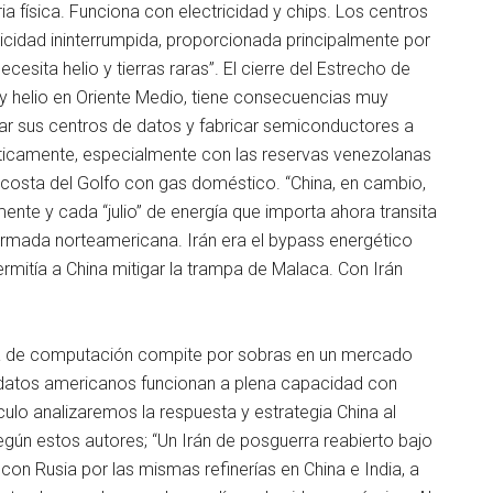
tria física. Funciona con electricidad y chips. Los centros
cidad ininterrumpida, proporcionada principalmente por
esita helio y tierras raras”. El cierre del Estrecho de
y helio en Oriente Medio, tiene consecuencias muy
tar sus centros de datos y fabricar semiconductores a
éticamente, especialmente con las reservas venezolanas
 costa del Golfo con gas doméstico. “China, en cambio,
nte y cada “julio” de energía que importa ahora transita
armada norteamericana. Irán era el bypass energético
ermitía a China mitigar la trampa de Malaca. Con Irán
ra de computación compite por sobras en un mercado
 datos americanos funcionan a plena capacidad con
ulo analizaremos la respuesta y estrategia China al
según estos autores; “Un Irán de posguerra reabierto bajo
on Rusia por las mismas refinerías en China e India, a