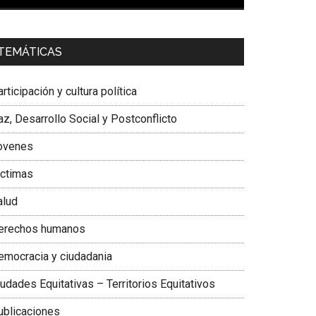
00:00
01:04
a. Carolina Corcho Mejía,
Presidenta Corporación
TEMÁTICAS
atinoamericana Sur, Vicepresidenta Federación
édica Colombiana
rticipación y cultura política
z, Desarrollo Social y Postconflicto
ovenes
ictimas
alud
erechos humanos
emocracia y ciudadania
udades Equitativas – Territorios Equitativos
ublicaciones