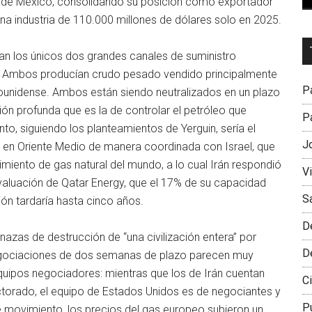
fo de México, consolidando su posición como exportador
na industria de 110.000 millones de dólares solo en 2025.
Dr
an los únicos dos grandes canales de suministro
L
lar. Ambos producían crudo pesado vendido principalmente
M
Pa
adounidense. Ambos están siendo neutralizados en un plazo
ión profunda que es la de controlar el petróleo que
Pa
o, siguiendo los planteamientos de Yerguin, sería el
J
” en Oriente Medio de manera coordinada con Israel, que
miento de gas natural del mundo, a lo cual Irán respondió
V
valuación de Qatar Energy, que el 17% de su capacidad
S
ón tardaría hasta cinco años.
D
azas de destrucción de “una civilización entera” por
D
negociaciones de dos semanas de plazo parecen muy
quipos negociadores: mientras que los de Irán cuentan
Ci
torado, el equipo de Estados Unidos es de negociantes y
P
e movimiento, los precios del gas europeo subieron un