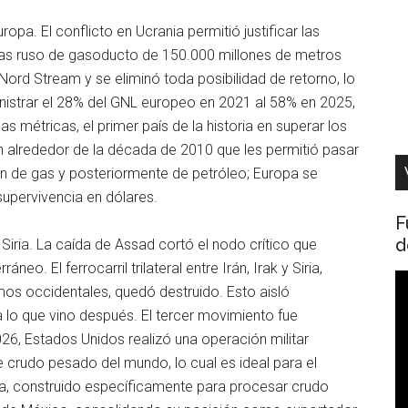
pa. El conflicto en Ucrania permitió justificar las
 gas ruso de gasoducto de 150.000 millones de metros
Nord Stream y se eliminó toda posibilidad de retorno, lo
nistrar el 28% del GNL europeo en 2021 al 58% en 2025,
 métricas, el primer país de la historia en superar los
on alrededor de la década de 2010 que les permitió pasar
ón de gas y posteriormente de petróleo; Europa se
upervivencia en dólares.
F
d
iria. La caída de Assad cortó el nodo crítico que
eo. El ferrocarril trilateral entre Irán, Irak y Siria,
R
imos occidentales, quedó destruido. Esto aisló
d
 lo que vino después. El tercer movimiento fue
v
26, Estados Unidos realizó una operación militar
e crudo pesado del mundo, lo cual es ideal para el
a, construido específicamente para procesar crudo