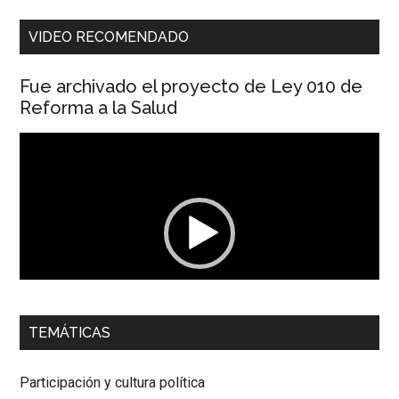
VIDEO RECOMENDADO
Fue archivado el proyecto de Ley 010 de
Reforma a la Salud
Reproductor
de
vídeo
00:00
01:04
TEMÁTICAS
Dra. Carolina Corcho Mejía,
Presidenta Corporación
Latinoamericana Sur, Vicepresidenta Federación Médica
Participación y cultura política
Colombiana