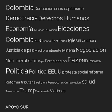
Colombia
Corrupción
crisis capitalismo
Democracia
Derechos Humanos
Elecciones
Economía
Ecuador
Educación
Colombia
Iglesia
ELN
Justicia
Fast Track
España
Negociación
Justicia de paz
Mineria
Medio ambiente
Paz
Neoliberalismo
PND
Participación
Pobreza
Papa
Politica
Politica EEUU
reforma
protesta social
salud
Reforma tributaria
religión
Renegociación
revolucion
Trump
Victimas
Terrorismo
Venezuela
APOYO SUR