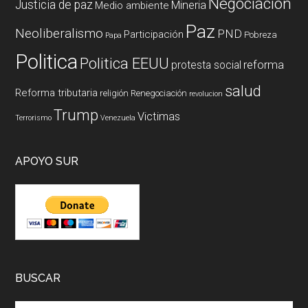
Negociación
Justicia de paz
Mineria
Medio ambiente
Paz
Neoliberalismo
PND
Participación
Pobreza
Papa
Politica
Politica EEUU
reforma
protesta social
salud
Reforma tributaria
religión
Renegociación
revolucion
Trump
Victimas
Terrorismo
Venezuela
APOYO SUR
BUSCAR