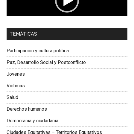
00:00
01:04
TEMÁTICAS
Dra. Carolina Corcho Mejía,
Presidenta Corporación
Latinoamericana Sur, Vicepresidenta Federación Médica
Participación y cultura política
Colombiana
Paz, Desarrollo Social y Postconflicto
Jovenes
Victimas
Salud
Derechos humanos
Democracia y ciudadania
Ciudades Equitativas – Territorios Equitativos