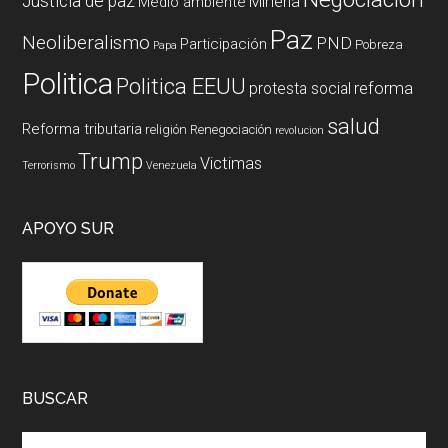
Justicia de paz
Mineria
Medio ambiente
Paz
Neoliberalismo
PND
Participación
Pobreza
Papa
Politica
Politica EEUU
reforma
protesta social
salud
Reforma tributaria
religión
Renegociación
revolucion
Trump
Victimas
Terrorismo
Venezuela
APOYO SUR
BUSCAR