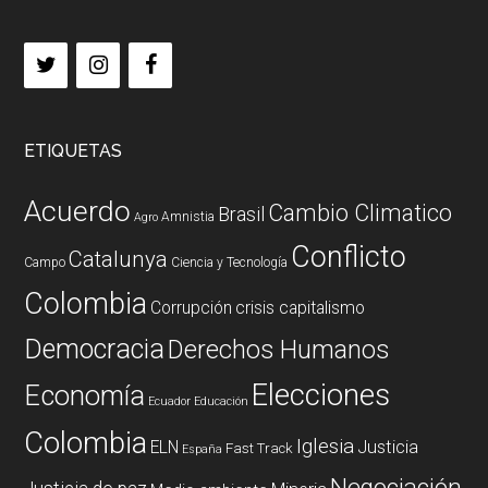
ETIQUETAS
Acuerdo
Cambio Climatico
Brasil
Amnistia
Agro
Conflicto
Catalunya
Campo
Ciencia y Tecnología
Colombia
Corrupción
crisis capitalismo
Democracia
Derechos Humanos
Elecciones
Economía
Ecuador
Educación
Colombia
Iglesia
ELN
Justicia
Fast Track
España
Negociación