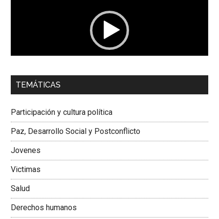
vídeo
00:00
01:04
TEMÁTICAS
Dra. Carolina Corcho Mejía,
Presidenta Corporación
Latinoamericana Sur, Vicepresidenta Federación Médica
Participación y cultura política
Colombiana
Paz, Desarrollo Social y Postconflicto
Jovenes
Victimas
Salud
Derechos humanos