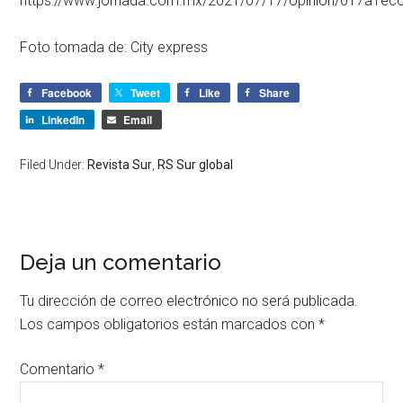
https://www.jornada.com.mx/2021/07/17/opinion/017a1ec
Foto tomada de: City express
Facebook
Tweet
Like
Share
LinkedIn
Email
Filed Under:
Revista Sur
,
RS Sur global
Deja un comentario
Tu dirección de correo electrónico no será publicada.
Los campos obligatorios están marcados con
*
Comentario
*