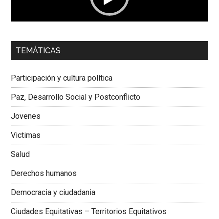
00:00
01:04
TEMÁTICAS
Dra. Carolina Corcho Mejía,
Presidenta Corporación
Latinoamericana Sur, Vicepresidenta Federación Médica
Participación y cultura política
Colombiana
Paz, Desarrollo Social y Postconflicto
Jovenes
Victimas
Salud
Derechos humanos
Democracia y ciudadania
Ciudades Equitativas – Territorios Equitativos