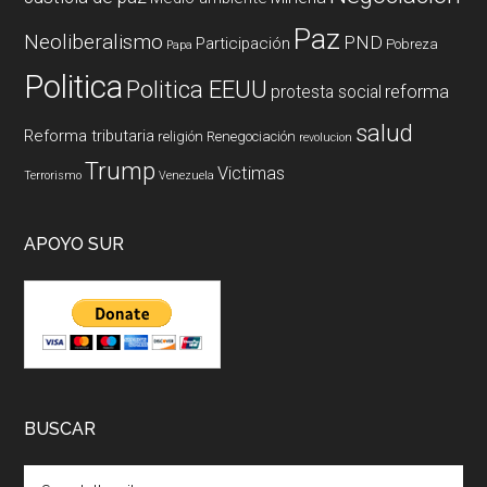
Paz
Neoliberalismo
PND
Participación
Pobreza
Papa
Politica
Politica EEUU
reforma
protesta social
salud
Reforma tributaria
religión
Renegociación
revolucion
Trump
Victimas
Terrorismo
Venezuela
APOYO SUR
BUSCAR