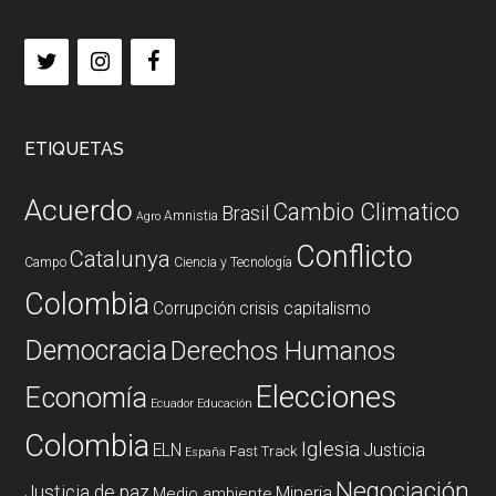
ETIQUETAS
Acuerdo
Cambio Climatico
Brasil
Amnistia
Agro
Conflicto
Catalunya
Campo
Ciencia y Tecnología
Colombia
Corrupción
crisis capitalismo
Democracia
Derechos Humanos
Elecciones
Economía
Ecuador
Educación
Colombia
Iglesia
ELN
Justicia
Fast Track
España
Negociación
Justicia de paz
Mineria
Medio ambiente