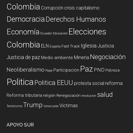
Colombia
Corrupción
crisis capitalismo
Democracia
Derechos Humanos
Elecciones
Economía
Ecuador
Educación
Colombia
Iglesia
ELN
Justicia
Fast Track
España
Negociación
Justicia de paz
Mineria
Medio ambiente
Paz
Neoliberalismo
PND
Participación
Pobreza
Papa
Politica
Politica EEUU
reforma
protesta social
salud
Reforma tributaria
religión
Renegociación
revolucion
Trump
Victimas
Terrorismo
Venezuela
APOYO SUR