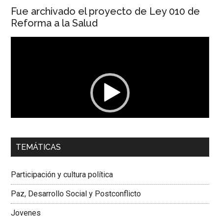
Fue archivado el proyecto de Ley 010 de
Reforma a la Salud
Reproductor
de
vídeo
00:00
01:04
TEMÁTICAS
Dra. Carolina Corcho Mejía,
Presidenta Corporación
Latinoamericana Sur, Vicepresidenta Federación Médica
Participación y cultura política
Colombiana
Paz, Desarrollo Social y Postconflicto
Jovenes