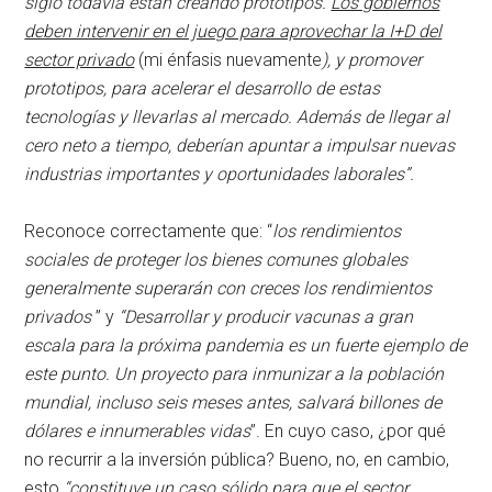
siglo todavía están creando prototipos.
Los gobiernos
deben intervenir en el juego para aprovechar la I+D del
sector privado
(mi énfasis nuevamente
), y promover
prototipos, para acelerar el desarrollo de estas
tecnologías y llevarlas al mercado. Además de llegar al
cero neto a tiempo, deberían apuntar a impulsar nuevas
industrias importantes y oportunidades laborales”.
Reconoce correctamente que: “
los rendimientos
sociales de proteger los bienes comunes globales
generalmente superarán con creces los rendimientos
privados
” y
“Desarrollar y producir vacunas a gran
escala para la próxima pandemia es un fuerte ejemplo de
este punto. Un proyecto para inmunizar a la población
mundial, incluso seis meses antes, salvará billones de
dólares e innumerables vidas
”. En cuyo caso, ¿por qué
no recurrir a la inversión pública? Bueno, no, en cambio,
esto
“constituye un caso sólido para que el sector