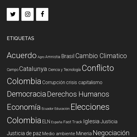
ETIQUETAS
Acuerdo
Cambio Climatico
Brasil
Amnistia
Agro
Conflicto
Catalunya
Campo
Ciencia y Tecnología
Colombia
Corrupción
crisis capitalismo
Democracia
Derechos Humanos
Elecciones
Economía
Ecuador
Educación
Colombia
Iglesia
ELN
Justicia
Fast Track
España
Negociación
Justicia de paz
Mineria
Medio ambiente