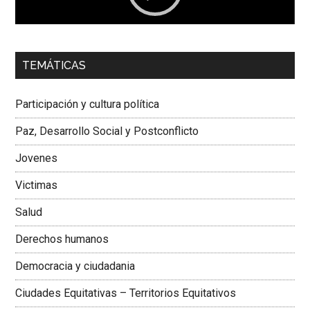
00:00
01:04
TEMÁTICAS
Dra. Carolina Corcho Mejía,
Presidenta Corporación
Latinoamericana Sur, Vicepresidenta Federación Médica
Participación y cultura política
Colombiana
Paz, Desarrollo Social y Postconflicto
Jovenes
Victimas
Salud
Derechos humanos
Democracia y ciudadania
Ciudades Equitativas – Territorios Equitativos