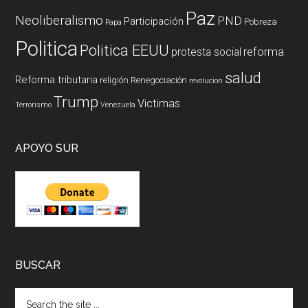
Paz
Neoliberalismo
PND
Participación
Pobreza
Papa
Politica
Politica EEUU
reforma
protesta social
salud
Reforma tributaria
religión
Renegociación
revolucion
Trump
Victimas
Terrorismo
Venezuela
APOYO SUR
BUSCAR