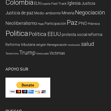
Colombia
Iglesia
ELN
Justicia
Fast Track
España
Negociación
Justicia de paz
Mineria
Medio ambiente
Paz
Neoliberalismo
PND
Participación
Pobreza
Papa
Politica
Politica EEUU
reforma
protesta social
salud
Reforma tributaria
religión
Renegociación
revolucion
Trump
Victimas
Terrorismo
Venezuela
APOYO SUR