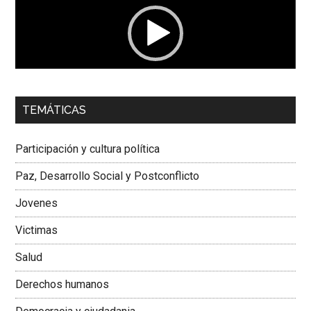
00:00
01:04
TEMÁTICAS
Dra. Carolina Corcho Mejía,
Presidenta Corporación
Latinoamericana Sur, Vicepresidenta Federación Médica
Participación y cultura política
Colombiana
Paz, Desarrollo Social y Postconflicto
Jovenes
Victimas
Salud
Derechos humanos