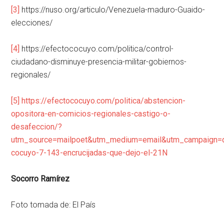
[3]
https://nuso.org/articulo/Venezuela-maduro-Guaido-
elecciones/
[4]
https://efectococuyo.com/politica/control-
ciudadano-disminuye-presencia-militar-gobiernos-
regionales/
[5]
https://efectococuyo.com/politica/abstencion-
opositora-en-comicios-regionales-castigo-o-
desafeccion/?
utm_source=mailpoet&utm_medium=email&utm_campaign=
cocuyo-7-143-encrucijadas-que-dejo-el-21N
Socorro Ramírez
Foto tomada de: El País